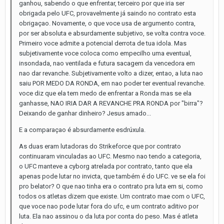
ganhou, sabendo o que enfrentar, terceiro por que iria ser
obrigada pelo UFC, provavelmente já saindo no contrato esta
obrigaçao. Novamente, o que voce usa de argumento contra,
por ser absoluta e absurdamente subjetivo, se volta contra voce.
Primeiro voce admite a potencial derrota de tua idola. Mas
subjetivamente voce coloca como empecilho uma eventual,
insondada, nao ventilada e futura sacagem da vencedora em
nao dar revanche. Subjetivamente volto a dizer, entao, a luta nao
saiu POR MEDO DA RONDA, em nao poder ter eventual revanche.
voce diz que ela tem medo de enfrentar a Ronda mas se ela
ganhasse, NAO IRIA DAR A REVANCHE PRA RONDA por "birra"?
Deixando de ganhar dinheiro? Jesus amado...
E a comparaçao é absurdamente esdrúxula.
As duas eram lutadoras do Strikeforce que por contrato
continuaram vinculadas ao UFC. Mesmo nao tendo a categoria,
o UFC manteve a cyborg atrelada por contrato, tanto que ela
apenas pode lutar no invicta, que também é do UFC. ve se ela foi
pro belator? O que nao tinha era o contrato pra luta em si, como
todos os atletas dizem que existe. Um contrato mae com o UFC,
que voce nao pode lutar fora do ufc, e um contrato aditivo por
luta. Ela nao assinou o da luta por conta do peso. Mas é atleta