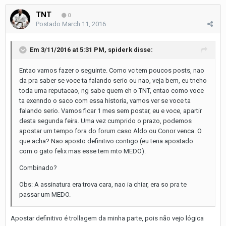
TNT
0
Postado
March 11, 2016
Em 3/11/2016 at 5:31 PM, spiderk disse:
Entao vamos fazer o seguinte. Como vc tem poucos posts, nao
da pra saber se voce ta falando serio ou nao, veja bem, eu tneho
toda uma reputacao, ng sabe quem eh o TNT, entao como voce
ta exenndo o saco com essa historia, vamos ver se voce ta
falando serio. Vamos ficar 1 mes sem postar, eu e voce, apartir
desta segunda feira. Uma vez cumprido o prazo, podemos
apostar um tempo fora do forum caso Aldo ou Conor venca. O
que acha? Nao aposto definitivo contigo (eu teria apostado
com o gato felix mas esse tem mto MEDO).
Combinado?
Obs: A assinatura era trova cara, nao ia chiar, era so pra te
passar um MEDO.
Apostar definitivo é trollagem da minha parte, pois não vejo lógica