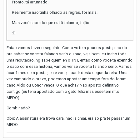
Pronto, tá arrumado.
Realmente não tinha olhado as regras, foi mals.
Mas você sabe do que eu tô falando, fujão.
:D
Entao vamos fazer o seguinte. Como vc tem poucos posts, nao da
pra saber se voce ta falando serio ou nao, veja bem, eu tneho toda
uma reputacao, ng sabe quem eh o TNT, entao como voce ta exenndo
o saco com essa historia, vamos ver se voce ta falando serio. Vamos
ficar 1 mes sem postar, eu e voce, apartir desta segunda feira. Uma
vez cumprido o prazo, podemos apostar um tempo fora do forum
caso Aldo ou Conor venca. O que acha? Nao aposto definitivo
contigo (eu teria apostado com o gato felix mas esse tem mto
MEDO).
Combinado?
Obs: A assinatura era trova cara, nao ia chiar, era so pra te passar um
MEDO.