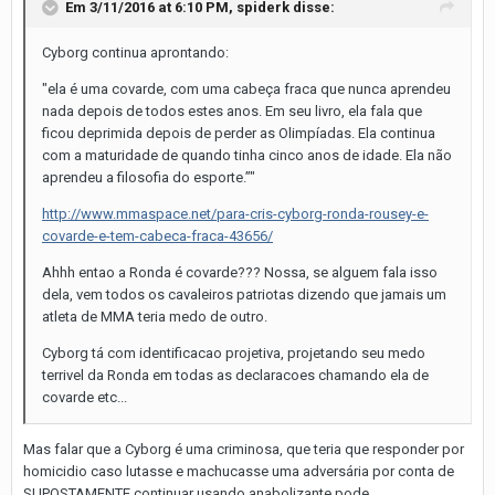
Em 3/11/2016 at 6:10 PM, spiderk disse:
Cyborg continua aprontando:
"ela é uma covarde, com uma cabeça fraca que nunca aprendeu
nada depois de todos estes anos. Em seu livro, ela fala que
ficou deprimida depois de perder as Olimpíadas. Ela continua
com a maturidade de quando tinha cinco anos de idade. Ela não
aprendeu a filosofia do esporte.”"
http://www.mmaspace.net/para-cris-cyborg-ronda-rousey-e-
covarde-e-tem-cabeca-fraca-43656/
Ahhh entao a Ronda é covarde??? Nossa, se alguem fala isso
dela, vem todos os cavaleiros patriotas dizendo que jamais um
atleta de MMA teria medo de outro.
Cyborg tá com identificacao projetiva, projetando seu medo
terrivel da Ronda em todas as declaracoes chamando ela de
covarde etc...
Mas falar que a Cyborg é uma criminosa, que teria que responder por
homicidio caso lutasse e machucasse uma adversária por conta de
SUPOSTAMENTE continuar usando anabolizante pode