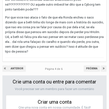
né?!?!?!?!?!?!?!?!? OU aquele outro imbecil ter dito que a Cyborg tem
pinto também pode???
Por que voce nao ataca o fato de que ela Ronda encheu o saco
dizendo que a beth tinha ido longe de mais com a história do suicidio,
que nao era coisa pra se falar por causa do pai dela e tal, se ela
própria disse que pensou em suicidio depois de perder pra HHolm.
Ué, a beth só falou pra ela nao pensar em se matar caso perdesse pra
ela... daí rola uma falaçao do caralho e quando ela perde, pra outra,
vem dizer que chegou a pensar em suídicio? Isso é atitude de que
tipo de pessoa?
ANTERIOR
PRÓXIMA
Página 4 de 6
Crie uma conta ou entre para comentar
Você precisar ser um membro para fazer um comentário
Criar uma conta
Crie uma nova conta em nossa comunidade. É fácil!