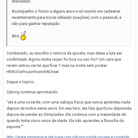
discussão.
Acompanho o fórum a alguns anos e só resolvi me cadastrar
recentemente para trocar idéias(e zoações) com o pessoal, e
não para ganhar reputação.
Abs
Combinado, eu escolho o termos da aposta, mas deixa a luta ser
confirmada. Agora minha reçao foi boa ou nao foi? Um cara que
recem entrou vai ter que ficar 1 mes na moita sem postar.
HRAOOarhoaorhoarohAOraar.
Segue o topico...
Cyborg continua aprontando:
"ela é uma covarde, com uma cabeça fraca que nunca aprendeu nada
depois de todos estes anos. Em seu livro, ela fala que ficou deprimida
depois de perder as Olimpíadas. Ela continua com a maturidade de
quando tinha cinco anos de idade. Ela não aprendeu a filosofia do
esporte.”"
http://www.mmaspace.net/para-cris-cyborg-ronda-rousey-e-covarde-