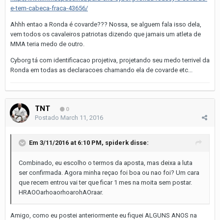
e-tem-cabeca-fraca-43656/
Ahhh entao a Ronda é covarde??? Nossa, se alguem fala isso dela,
vem todos os cavaleiros patriotas dizendo que jamais um atleta de
MMA teria medo de outro.
Cyborg tá com identificacao projetiva, projetando seu medo terrivel da
Ronda em todas as declaracoes chamando ela de covarde etc...
TNT
0
Postado
March 11, 2016
Em 3/11/2016 at 6:10 PM, spiderk disse:
Combinado, eu escolho o termos da aposta, mas deixa a luta
ser confirmada. Agora minha reçao foi boa ou nao foi? Um cara
que recem entrou vai ter que ficar 1 mes na moita sem postar.
HRAOOarhoaorhoarohAOraar.
Amigo, como eu postei anteriormente eu fiquei ALGUNS ANOS na