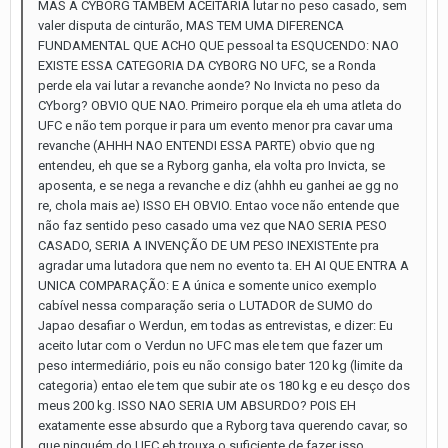
MAS A CYBORG TAMBEM ACEITARIA lutar no peso casado, sem
valer disputa de cinturão, MAS TEM UMA DIFERENCA
FUNDAMENTAL QUE ACHO QUE pessoal ta ESQUCENDO: NAO
EXISTE ESSA CATEGORIA DA CYBORG NO UFC, se a Ronda
perde ela vai lutar a revanche aonde? No Invicta no peso da
CYborg? OBVIO QUE NAO. Primeiro porque ela eh uma atleta do
UFC e não tem porque ir para um evento menor pra cavar uma
revanche (AHHH NAO ENTENDI ESSA PARTE) obvio que ng
entendeu, eh que se a Ryborg ganha, ela volta pro Invicta, se
aposenta, e se nega a revanche e diz (ahhh eu ganhei ae gg no
re, chola mais ae) ISSO EH OBVIO. Entao voce não entende que
não faz sentido peso casado uma vez que NAO SERIA PESO
CASADO, SERIA A INVENÇÃO DE UM PESO INEXISTEnte pra
agradar uma lutadora que nem no evento ta. EH AI QUE ENTRA A
UNICA COMPARAÇÃO: E A única e somente unico exemplo
cabível nessa comparação seria o LUTADOR de SUMO do
Japao desafiar o Werdun, em todas as entrevistas, e dizer: Eu
aceito lutar com o Verdun no UFC mas ele tem que fazer um
peso intermediário, pois eu não consigo bater 120 kg (limite da
categoria) entao ele tem que subir ate os 180 kg e eu desço dos
meus 200 kg. ISSO NAO SERIA UM ABSURDO? POIS EH
exatamente esse absurdo que a Ryborg tava querendo cavar, so
que ninguém do UFC eh trouxa o suficiente de fazer isso.