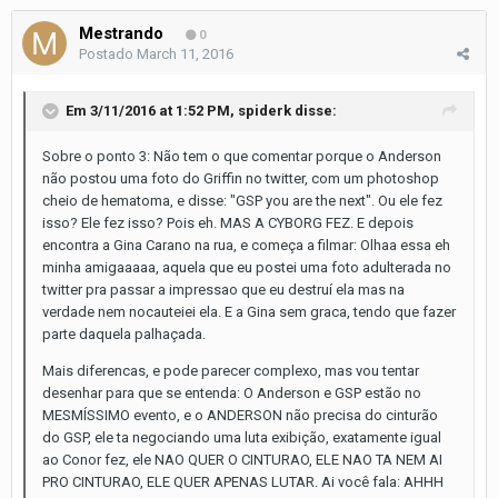
Mestrando
0
Postado
March 11, 2016
Em 3/11/2016 at 1:52 PM, spiderk disse:
Sobre o ponto 3: Não tem o que comentar porque o Anderson
não postou uma foto do Griffin no twitter, com um photoshop
cheio de hematoma, e disse: "GSP you are the next". Ou ele fez
isso? Ele fez isso? Pois eh. MAS A CYBORG FEZ. E depois
encontra a Gina Carano na rua, e começa a filmar: Olhaa essa eh
minha amigaaaaa, aquela que eu postei uma foto adulterada no
twitter pra passar a impressao que eu destruí ela mas na
verdade nem nocauteiei ela. E a Gina sem graca, tendo que fazer
parte daquela palhaçada.
Mais diferencas, e pode parecer complexo, mas vou tentar
desenhar para que se entenda: O Anderson e GSP estão no
MESMÍSSIMO evento, e o ANDERSON não precisa do cinturão
do GSP, ele ta negociando uma luta exibição, exatamente igual
ao Conor fez, ele NAO QUER O CINTURAO, ELE NAO TA NEM AI
PRO CINTURAO, ELE QUER APENAS LUTAR. Ai você fala: AHHH