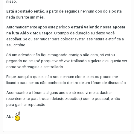
nisso.
Está apostado então
, a partir de segunda nenhum dos dois posta
nada durante um mês.
Automaticamente após este período
estará valendo nossa aposta
na luta Aldo x McGregor
. O tempo de duração eu deixo você
escolher. Se quiser mudar para colocar avatar, assinatura e etc fica a
seu critério.
Só um adendo: não fique magoado comigo não cara, só estou
pegando no seu pé porque você vive trollando a galera e eu queria ver
como você reagiria a ser trollado.
Fique tranquilo que eu não sou nenhum clone, e estou pouco me
lixando para ser ou não conhecido dentro de um fórum de discussão.
Acompanho o fórum a alguns anos e só resolvi me cadastrar
recentemente para trocar idéias(e zoações) com o pessoal, e não
para ganhar reputação.
Abs