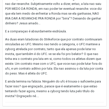
nao dar revanche. Subjetivamente volto a dizer, entao, a luta nao saiu
POR MEDO DA RONDA, em nao poder ter eventual revanche. voce diz
que ela tem medo de enfrentar a Ronda mas se ela ganhasse, NAO
IRIA DAR A REVANCHE PRA RONDA por "birra"? Deixando de ganhar
dinheiro? Jesus amado...
E a comparaçao é absurdamente esdrúxula.
As duas eram lutadoras do Strikeforce que por contrato continuaram
vinculadas ao UFC. Mesmo nao tendo a categoria, o UFC manteve a
cyborg atrelada por contrato, tanto que ela apenas pode lutar no
invicta, que também é do UFC. ve se ela foi pro belator? O que nao
tinha era o contrato pra luta em si, como todos os atletas dizem que
existe. Um contrato mae com o UFC, que voce nao pode lutar fora do
ufc, e um contrato aditivo por luta. Ela nao assinou o da luta por conta
do peso. Mas é atleta do UFC.
E ainda termina na falácia. Ninguém do ufc é trouxa o suficiente para
fazer isso? que engraçado, parace que é exatamente o que estao
tentando fazer agora, mesmo a cyborg tendo luta pelo título do
invicta? Engraçado né....