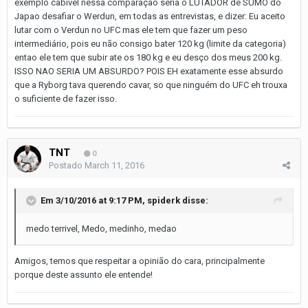
exemplo cabível nessa comparação seria o LUTADOR de SUMO do
Japao desafiar o Werdun, em todas as entrevistas, e dizer: Eu aceito
lutar com o Verdun no UFC mas ele tem que fazer um peso
intermediário, pois eu não consigo bater 120 kg (limite da categoria)
entao ele tem que subir ate os 180 kg e eu desço dos meus 200 kg.
ISSO NAO SERIA UM ABSURDO? POIS EH exatamente esse absurdo
que a Ryborg tava querendo cavar, so que ninguém do UFC eh trouxa
o suficiente de fazer isso.
TNT
0
Postado
March 11, 2016
Em 3/10/2016 at 9:17 PM, spiderk disse:
medo terrivel, Medo, medinho, medao
Amigos, temos que respeitar a opinião do cara, principalmente
porque deste assunto ele entende!