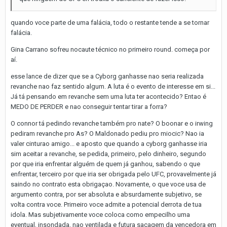
quando voce parte de uma falácia, todo o restante tende a se tornar
falácia.
Gina Carrano sofreu nocaute técnico no primeiro round. começa por
aí.
esse lance de dizer que se a Cyborg ganhasse nao seria realizada
revanche nao faz sentido algum. A luta é o evento de interesse em si...
Já tá pensando em revanche sem uma luta ter acontecido? Entao é
MEDO DE PERDER e nao conseguir tentar tirar a forra?
O connor tá pedindo revanche também pro nate? O boonar e o irwing
pediram revanche pro As? O Maldonado pediu pro miocic? Nao ia
valer cinturao amigo... e aposto que quando a cyborg ganhasse iria
sim aceitar a revanche, se pedida, primeiro, pelo dinheiro, segundo
por que iria enfrentar alguém de quem já ganhou, sabendo o que
enfrentar, terceiro por que iria ser obrigada pelo UFC, provavelmente já
saindo no contrato esta obrigaçao. Novamente, o que voce usa de
argumento contra, por ser absoluta e absurdamente subjetivo, se
volta contra voce. Primeiro voce admite a potencial derrota de tua
idola. Mas subjetivamente voce coloca como empecilho uma
eventual, insondada, nao ventilada e futura sacagem da vencedora em