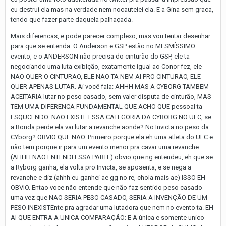
eu destruí ela mas na verdade nem nocauteiei ela. E a Gina sem graca,
tendo que fazer parte daquela palhaçada.
Mais diferencas, e pode parecer complexo, mas vou tentar desenhar
para que se entenda: O Anderson e GSP estão no MESMÍSSIMO
evento, e o ANDERSON não precisa do cinturão do GSP, ele ta
negociando uma luta exibição, exatamente igual ao Conor fez, ele
NAO QUER O CINTURAO, ELE NAO TA NEM AI PRO CINTURAO, ELE
QUER APENAS LUTAR. Ai você fala: AHHH MAS A CYBORG TAMBEM
ACEITARIA lutar no peso casado, sem valer disputa de cinturão, MAS
TEM UMA DIFERENCA FUNDAMENTAL QUE ACHO QUE pessoal ta
ESQUCENDO: NAO EXISTE ESSA CATEGORIA DA CYBORG NO UFC, se
a Ronda perde ela vai lutar a revanche aonde? No Invicta no peso da
CYborg? OBVIO QUE NAO. Primeiro porque ela eh uma atleta do UFC e
não tem porque ir para um evento menor pra cavar uma revanche
(AHHH NAO ENTENDI ESSA PARTE) obvio que ng entendeu, eh que se
a Ryborg ganha, ela volta pro Invicta, se aposenta, e se nega a
revanche e diz (ahhh eu ganhei ae gg no re, chola mais ae) ISSO EH
OBVIO. Entao voce não entende que não faz sentido peso casado
uma vez que NAO SERIA PESO CASADO, SERIA A INVENÇÃO DE UM
PESO INEXISTEnte pra agradar uma lutadora que nem no evento ta. EH
AI QUE ENTRA A UNICA COMPARAÇÃO: E A única e somente unico