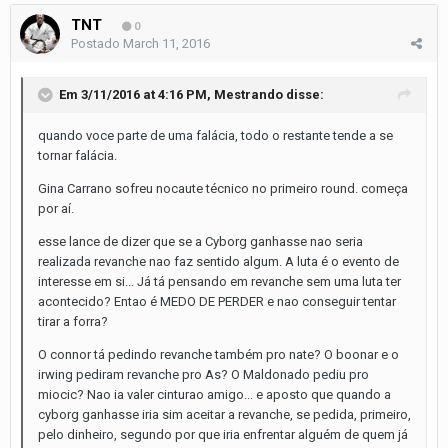
TNT
0
Postado
March 11, 2016
Em 3/11/2016 at 4:16 PM, Mestrando disse:
quando voce parte de uma falácia, todo o restante tende a se
tornar falácia.
Gina Carrano sofreu nocaute técnico no primeiro round. começa
por aí.
esse lance de dizer que se a Cyborg ganhasse nao seria
realizada revanche nao faz sentido algum. A luta é o evento de
interesse em si... Já tá pensando em revanche sem uma luta ter
acontecido? Entao é MEDO DE PERDER e nao conseguir tentar
tirar a forra?
O connor tá pedindo revanche também pro nate? O boonar e o
irwing pediram revanche pro As? O Maldonado pediu pro
miocic? Nao ia valer cinturao amigo... e aposto que quando a
cyborg ganhasse iria sim aceitar a revanche, se pedida, primeiro,
pelo dinheiro, segundo por que iria enfrentar alguém de quem já