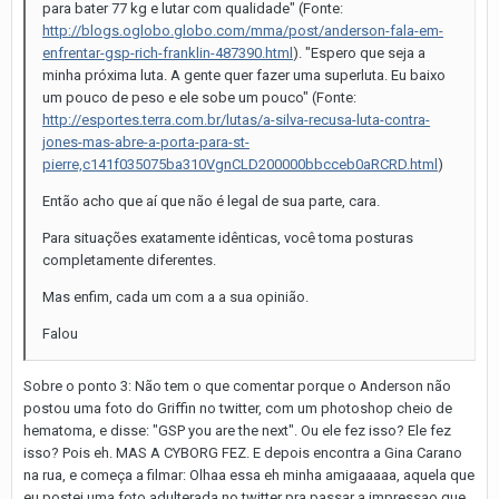
para bater 77 kg e lutar com qualidade" (Fonte:
http://blogs.oglobo.globo.com/mma/post/anderson-fala-em-
enfrentar-gsp-rich-franklin-487390.html
). "Espero que seja a
minha próxima luta. A gente quer fazer uma superluta. Eu baixo
um pouco de peso e ele sobe um pouco" (Fonte:
http://esportes.terra.com.br/lutas/a-silva-recusa-luta-contra-
jones-mas-abre-a-porta-para-st-
pierre,c141f035075ba310VgnCLD200000bbcceb0aRCRD.html
)
Então acho que aí que não é legal de sua parte, cara.
Para situações exatamente idênticas, você toma posturas
completamente diferentes.
Mas enfim, cada um com a a sua opinião.
Falou
Sobre o ponto 3: Não tem o que comentar porque o Anderson não
postou uma foto do Griffin no twitter, com um photoshop cheio de
hematoma, e disse: "GSP you are the next". Ou ele fez isso? Ele fez
isso? Pois eh. MAS A CYBORG FEZ. E depois encontra a Gina Carano
na rua, e começa a filmar: Olhaa essa eh minha amigaaaaa, aquela que
eu postei uma foto adulterada no twitter pra passar a impressao que