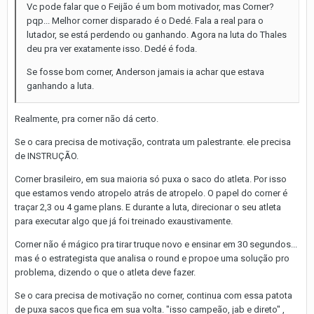
Vc pode falar que o Feijão é um bom motivador, mas Corner?
pqp... Melhor corner disparado é o Dedé. Fala a real para o
lutador, se está perdendo ou ganhando. Agora na luta do Thales
deu pra ver exatamente isso. Dedé é foda.
Se fosse bom corner, Anderson jamais ia achar que estava
ganhando a luta.
Realmente, pra corner não dá certo.
Se o cara precisa de motivação, contrata um palestrante. ele precisa
de INSTRUÇÃO.
Corner brasileiro, em sua maioria só puxa o saco do atleta. Por isso
que estamos vendo atropelo atrás de atropelo. O papel do corner é
traçar 2,3 ou 4 game plans. E durante a luta, direcionar o seu atleta
para executar algo que já foi treinado exaustivamente.
Corner não é mágico pra tirar truque novo e ensinar em 30 segundos...
mas é o estrategista que analisa o round e propoe uma solução pro
problema, dizendo o que o atleta deve fazer.
Se o cara precisa de motivação no corner, continua com essa patota
de puxa sacos que fica em sua volta. "isso campeão, jab e direto" ,