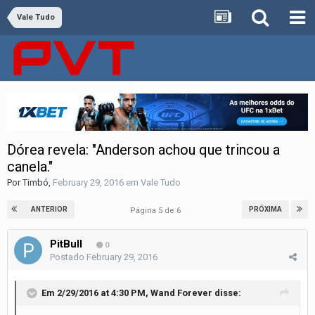
Vale Tudo
Dórea revela: "Anderson achou que trincou a
canela."
Por
Timbó
,
February 29, 2016
em
Vale Tudo
ANTERIOR
PRÓXIMA
Página 5 de 6
PitBull
0
Postado
February 29, 2016
Em 2/29/2016 at 4:30 PM, Wand Forever disse: