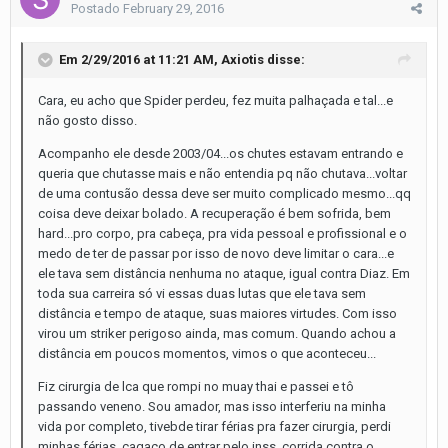
Postado
February 29, 2016
Em 2/29/2016 at 11:21 AM, Axiotis disse:
Cara, eu acho que Spider perdeu, fez muita palhaçada e tal...e
não gosto disso.
Acompanho ele desde 2003/04...os chutes estavam entrando e
queria que chutasse mais e não entendia pq não chutava...voltar
de uma contusão dessa deve ser muito complicado mesmo...qq
coisa deve deixar bolado. A recuperação é bem sofrida, bem
hard...pro corpo, pra cabeça, pra vida pessoal e profissional e o
medo de ter de passar por isso de novo deve limitar o cara...e
ele tava sem distância nenhuma no ataque, igual contra Diaz. Em
toda sua carreira só vi essas duas lutas que ele tava sem
distância e tempo de ataque, suas maiores virtudes. Com isso
virou um striker perigoso ainda, mas comum. Quando achou a
distância em poucos momentos, vimos o que aconteceu...
Fiz cirurgia de lca que rompi no muay thai e passei e tô
passando veneno. Sou amador, mas isso interferiu na minha
vida por completo, tivebde tirar férias pra fazer cirurgia, perdi
minhas férias, cagaço de entrar pelo inss, corrida contra o