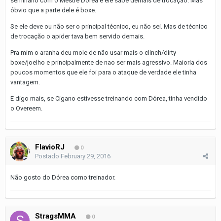
seminário com o Mestre Dórea e ele sabe demais de trocação. Mas
óbvio que a parte dele é boxe.
Se ele deve ou não ser o principal técnico, eu não sei. Mas de técnico
de trocação o apider tava bem servido demais.
Pra mim o aranha deu mole de não usar mais o clinch/dirty
boxe/joelho e principalmente de nao ser mais agressivo. Maioria dos
poucos momentos que ele foi para o ataque de verdade ele tinha
vantagem.
E digo mais, se Cigano estivesse treinando com Dórea, tinha vendido
o Overeem.
FlavioRJ
0
Postado
February 29, 2016
Não gosto do Dórea como treinador.
StragsMMA
0