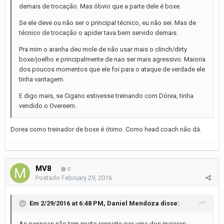
demais de trocação. Mas óbvio que a parte dele é boxe.
Se ele deve ou não ser o principal técnico, eu não sei. Mas de
técnico de trocação o apider tava bem servido demais.
Pra mim o aranha deu mole de não usar mais o clinch/dirty
boxe/joelho e principalmente de nao ser mais agressivo. Maioria
dos poucos momentos que ele foi para o ataque de verdade ele
tinha vantagem.
E digo mais, se Cigano estivesse treinando com Dórea, tinha
vendido o Overeem.
Dorea como treinador de boxe é ótimo. Como head coach não dá.
MV8
0
Postado
February 29, 2016
Em 2/29/2016 at 6:48 PM, Daniel Mendoza disse:
As pessoas não tem muito respeito por uma dos maiores