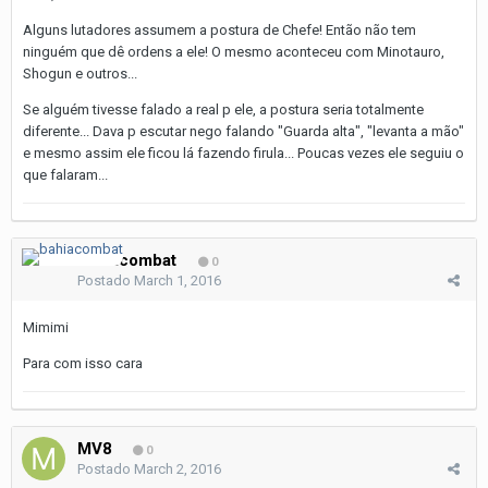
Alguns lutadores assumem a postura de Chefe! Então não tem
ninguém que dê ordens a ele! O mesmo aconteceu com Minotauro,
Shogun e outros...
Se alguém tivesse falado a real p ele, a postura seria totalmente
diferente... Dava p escutar nego falando "Guarda alta", "levanta a mão"
e mesmo assim ele ficou lá fazendo firula... Poucas vezes ele seguiu o
que falaram...
bahiacombat
0
Postado
March 1, 2016
Mimimi
Para com isso cara
MV8
0
Postado
March 2, 2016