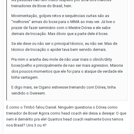
treinadores de Boxe do Brasil, hein.
Movimentação, golpes retos e sequências curtas são as
"melhores" armas do boxe para o MMA ao meu ver. Já tive o
prazer de fazer seminário com o Mestre Dórea e ele sabe
demais de trocação. Mas óbvio que a parte dele é boxe.
Se ele deve ou não ser o principal técnico, eu não sei. Mas de
técnico de trocação o apider tava bem servido demais.
Pra mim o aranha deu mole de não usar mais o clinch/dirty
boxe/joelho e principalmente de nao ser mais agressivo. Maioria
dos poucos momentos que ele foi para o ataque de verdade ele
tinha vantagem.
E digo mais, se Cigano estivesse treinando com Dórea, tinha
vendido o Overeem.
É como o Timbó falou Daniel. Ninguém questiona o Dórea como
treinador de Boxe! Agora como head coach ele deixa a desejar. O que
nem é demérito pra ele! Quantos head coach realmente bons temos
nos Brasil? Uns 3 ou 4?