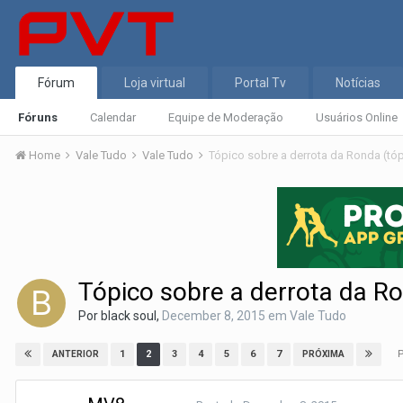
Fórum
Loja virtual
Portal Tv
Notícias
Fóruns
Calendar
Equipe de Moderação
Usuários Online
Home
Vale Tudo
Vale Tudo
Tópico sobre a derrota da Ronda (t
Tópico sobre a derrota da R
Por
black soul
,
December 8, 2015
em
Vale Tudo
P
1
2
3
4
5
6
7
ANTERIOR
PRÓXIMA