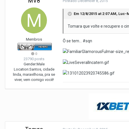
MV8
Postado
December 8, 2015
Em 12/8/2015 at 2:07 AM, Luc-
Tomara que volte e recupere o cint
Membros
Ô se tem... #sqn
0
23790 posts
Gender:
Male
Location:
Santos, cidade
linda, maravilhosa, pra se
viver, vem comigo você!