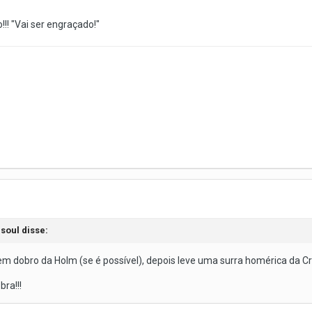
!! "Vai ser engraçado!"
 soul disse:
em dobro da Holm (se é possível), depois leve uma surra homérica da Cri
bra!!!