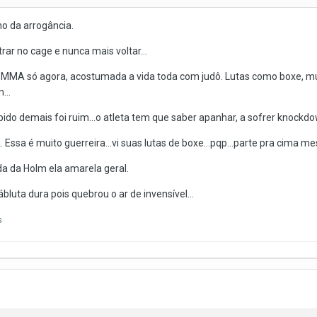
o da arrogância.
trar no cage e nunca mais voltar...
o MMA só agora, acostumada a vida toda com judô. Lutas como boxe, mu
...
pido demais foi ruim...o atleta tem que saber apanhar, a sofrer knockdow
. Essa é muito guerreira...vi suas lutas de boxe...pqp...parte pra cima 
da da Holm ela amarela geral.
bluta dura pois quebrou o ar de invensível...
s