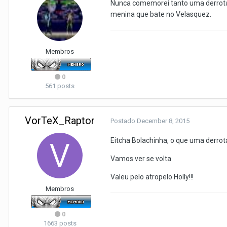
Nunca comemorei tanto uma derrota.
menina que bate no Velasquez.
Membros
0
561 posts
VorTeX_Raptor
Postado
December 8, 2015
Eitcha Bolachinha, o que uma derrota
Vamos ver se volta
Valeu pelo atropelo Holly!!!
Membros
0
1663 posts