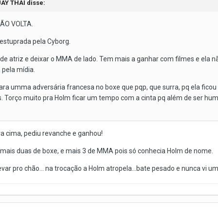
UAY THAI disse:
.NÃO VOLTA.
 estuprada pela Cyborg.
 de atriz e deixar o MMA de lado. Tem mais a ganhar com filmes e ela nã
pela mídia.
para umma adversária francesa no boxe que pqp, que surra, pq ela ficou
tos. Torço muito pra Holm ficar um tempo com a cinta pq além de ser h
a cima, pediu revanche e ganhou!
 e mais duas de boxe, e mais 3 de MMA pois só conhecia Holm de nome.
evar pro chão... na trocação a Holm atropela...bate pesado e nunca vi u