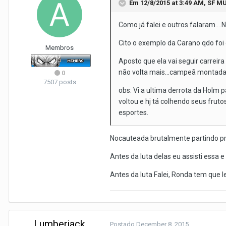
Em 12/8/2015 at 3:49 AM, SF M
Como já falei e outros falaram...
Cito o exemplo da Carano qdo foi
Membros
Aposto que ela vai seguir carreira
não volta mais...campeã montada 
0
7507 posts
obs: Vi a ultima derrota da Holm 
voltou e hj tá colhendo seus fru
esportes.
Nocauteada brutalmente partindo pr
Antes da luta delas eu assisti essa
Antes da luta Falei, Ronda tem que l
Lumberjack
Postado
December 8, 2015