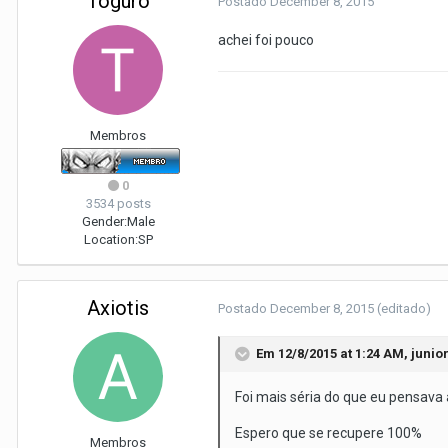
Toguro
Postado
December 8, 2015
achei foi pouco
Membros
0
3534 posts
Gender:
Male
Location:
SP
Axiotis
Postado
December 8, 2015
(editado)
Em 12/8/2015 at 1:24 AM, junio
Foi mais séria do que eu pensava 
Espero que se recupere 100%
Membros