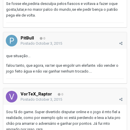
Se fosse ele,pediria desculpa pelos fiascos e voltava a fazer oque
gosta,lutar,e no maior palco do mundo,se ele pedir bença o patrão
pega ele de volta.
PitBull
0
Postado
October 3, 2015
que situação...
falou tanto, que agora, vai ter que engolir um elefante. vão vender o
jogo feito água e não vai ganhar nenhum trocado....
VorTeX_Raptor
0
Postado
October 3, 2015
Sou fã do game. Super divertido disputar online e o jogo é mto fiel a
realidade, como por exemplo qdo vc está perdendo e leva a luta pro
chão pra amarrar o adversário e ganhar por pontos. Já fui mto
xingado por isso, rsrs