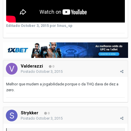
Editado
October 3, 2015
por linus_sp
Valderazzi
0
Postado
October 3, 2015
Melhor que mudem a jogabilidade porque o da THQ dava de dez a
zero.
Strykker
0
Postado
October 3, 2015