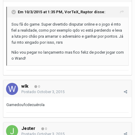
Em 10/3/2015 at 1:35 PM, VorTeX_Raptor disse:
Sou fã do game. Super divertido disputar online e o jogo é mto
fiel a realidade, como por exemplo qdo vc está perdendo e leva
a luta pro chão pra amarrar o adversário e ganhar por pontos. Já
fui mto xingado por isso, rsrs
Não vou pegar no lançamento mas fico feliz de poder jogar com
o Wand!
wlk
0
Postado
October 3, 2015
Gamedoufcdecuérola
Jester
0
Postado
October 3, 2015