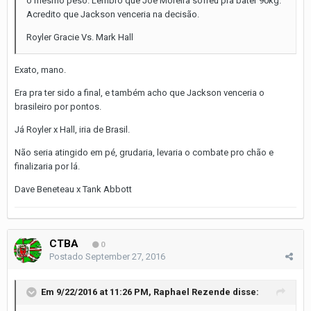
o mesmo peso. Lembro que Joe Moreira sofreu pra bater 90kg.
Acredito que Jackson venceria na decisão.
Royler Gracie Vs. Mark Hall
Exato, mano.
Era pra ter sido a final, e também acho que Jackson venceria o
brasileiro por pontos.
Já Royler x Hall, iria de Brasil.
Não seria atingido em pé, grudaria, levaria o combate pro chão e
finalizaria por lá.
Dave Beneteau x Tank Abbott
CTBA
0
Postado
September 27, 2016
Em 9/22/2016 at 11:26 PM, Raphael Rezende disse: