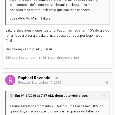
com socos e definindo no GnP brutal. Hackney tinha maos
pesadas mas contra Tank creio que nao teria chances.
Jose Aldo Vs. Mach Sakurai
sakurai teve bons momentos ... foi top .. mas nada nem 10% do q aldo
foi, arrisco a dizer q o sakurai nao passa do faber por jogo .. aldo
fácil
cris cyborg vs cm punk ,,.. rsrsrr
Editado
September 16, 2016
por destructor666
Raphael Rezende
0
Postado
September 17, 2016
Em 9/16/2016 at 7:17 AM, destructor666 disse:
sakurai teve bons momentos ... foi top .. mas nada nem 10% do
q aldo foi, arrisco a dizer q o sakurai nao passa do faber por