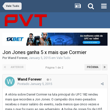
Vale Tudo
Jon Jones ganha 5 x mais que Cormier
Por
Wand Forever
,
January 5, 2015
em
Vale Tudo
ANTERIOR
PRÓXIMA
Página 1 de 2
Wand Forever
0
Postado
January 5, 2015
A vitória sobre Daniel Cormier na luta principal do UFC 182 rendeu
mais que recordes a Jon Jones. O campeão dos meio-pesados
recebeu o maior salário do evento, nada menos que cinco vezes e
meia o que foi pago ao seu adversário. A bolsa de Jones foi de US$