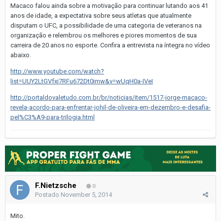
Macaco falou ainda sobre a motivação para continuar lutando aos 41
anos de idade, a expectativa sobre seus atletas que atualmente
disputam o UFC, a possibilidade de uma categoria de veteranos na
organização e relembrou os melhores e piores momentos de sua
carreira de 20 anos no esporte. Confira a entrevista na íntegra no vídeo
abaixo.
http://www.youtube.com/watch?
list=UUY2LtGVfxi7RFu672Dt0imw&v=wUqH0a-IVeI
http://portaldovaletudo.com.br/br/noticias/item/1517-jorge-macaco-
revela-acordo-para-enfrentar-johil-de-oliveira-em-dezembro-e-desafia-
pel%C3%A9-para-trilogia.html
F.Nietzsche
0
Postado
November 5, 2014
Mito.