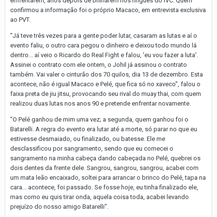
enfrentarem, anos depois de brilharem nos ringues do IVC. Quem
confirmou a informação foi o próprio Macaco, em entrevista exclusiva
ao PVT.
"Já teve três vezes para a gente poder lutar, casaram as lutas e aí o
evento faliu, o outro cara pegou o dinheiro e deixou todo mundo lá
dentro... aí veio o Ricardo do Real Fight e falou, 'eu vou fazer a luta'.
Assinei o contrato com ele ontem, o Johil já assinou o contrato
também. Vai valer o cinturão dos 70 quilos, dia 13 de dezembro. Esta
acontece, não é igual Macaco e Pelé, que fica só no xaveco", falou o
faixa preta de jiu jitsu, provocando seu rival do muay thai, com quem
realizou duas lutas nos anos 90 e pretende enfrentar novamente.
"O Pelé ganhou de mim uma vez; a segunda, quem ganhou foi o
Batarelli. A regra do evento era lutar até a morte, só parar no que eu
estivesse desmaiado, ou finalizado, ou batesse. Ele me
desclassificou por sangramento, sendo que eu comecei o
sangramento na minha cabeça dando cabeçada no Pelé, quebrei os
dois dentes da frente dele. Sangrou, sangrou, sangrou, acabei com
um mata leão encaixado, soltei para arrancar o brinco do Pelé, tapa na
cara... acontece, foi passado. Se fosse hoje, eu tinha finalizado ele,
mas como eu quis tirar onda, aquela coisa toda, acabei levando
prejuízo do nosso amigo Batarelli".