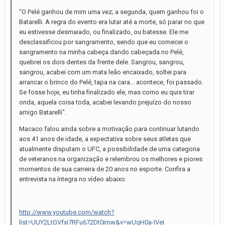
"O Pelé ganhou de mim uma vez; a segunda, quem ganhou foi o
Batarelli. A regra do evento era lutar até a morte, só parar no que
eu estivesse desmaiado, ou finalizado, ou batesse. Ele me
desclassificou por sangramento, sendo que eu comecei o
sangramento na minha cabeça dando cabeçada no Pelé,
quebrei os dois dentes da frente dele. Sangrou, sangrou,
sangrou, acabei com um mata leão encaixado, soltei para
arrancar o brinco do Pelé, tapa na cara... acontece, foi passado.
Se fosse hoje, eu tinha finalizado ele, mas como eu quis tirar
onda, aquela coisa toda, acabei levando prejuízo do nosso
amigo Batarelli".
Macaco falou ainda sobre a motivação para continuar lutando
aos 41 anos de idade, a expectativa sobre seus atletas que
atualmente disputam o UFC, a possibilidade de uma categoria
de veteranos na organização e relembrou os melhores e piores
momentos de sua carreira de 20 anos no esporte. Confira a
entrevista na íntegra no vídeo abaixo.
http://www.youtube.com/watch?
list=UUY2LtGVfxi7RFu672Dt0imw&v=wUqH0a-IVeI