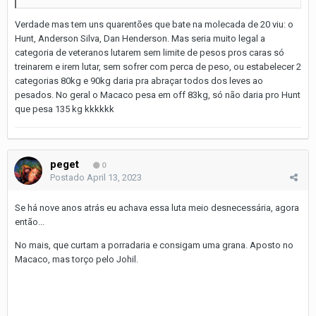
Verdade mas tem uns quarentões que bate na molecada de 20 viu: o
Hunt, Anderson Silva, Dan Henderson. Mas seria muito legal a
categoria de veteranos lutarem sem limite de pesos pros caras só
treinarem e irem lutar, sem sofrer com perca de peso, ou estabelecer 2
categorias 80kg e 90kg daria pra abraçar todos dos leves ao
pesados. No geral o Macaco pesa em off 83kg, só não daria pro Hunt
que pesa 135 kg kkkkkk
peget
0
Postado
April 13, 2023
Se há nove anos atrás eu achava essa luta meio desnecessária, agora
então...
No mais, que curtam a porradaria e consigam uma grana. Aposto no
Macaco, mas torço pelo Johil.