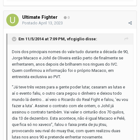
Ultimate Fighter
0
Postado
April 13, 2023
Em 11/5/2014 at 7:09 PM,
vfcgiglio
disse:
Dois dos principais nomes do vale tudo durante a década de 90,
Jorge Macaco e Johil de Oliveira estão perto de finalmente se
enfrentarem, anos depois de brilharem nos ringues do IVC.
Quem confirmou a informação foi o próprio Macaco, em
entrevista exclusiva ao PVT.
"Já teve três vezes para a gente poder lutar, casaram as lutas e
aí o evento faliu, o outro cara pegou o dinheiro e deixou todo
mundo lá dentro... aí veio o Ricardo do Real Fight e falou, 'eu vou
fazer a luta'. Assinei o contrato com ele ontem, o Johil já
assinou o contrato também. Vai valer o cinturão dos 70 quilos,
dia 13 de dezembro. Esta acontece, não é igual Macaco e Pelé,
que fica só no xaveco", falou o faixa preta de jiu jitsu,
provocando seu rival do muay thai, com quem realizou duas
lutas nos anos 90 e pretende enfrentar novamente.