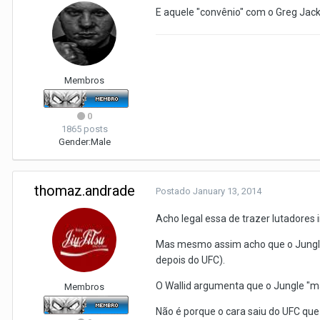
E aquele "convênio" com o Greg Jac
Membros
0
1865 posts
Gender:
Male
thomaz.andrade
Postado
January 13, 2014
Acho legal essa de trazer lutadore
Mas mesmo assim acho que o Jungle 
depois do UFC).
O Wallid argumenta que o Jungle "m
Membros
Não é porque o cara saiu do UFC que