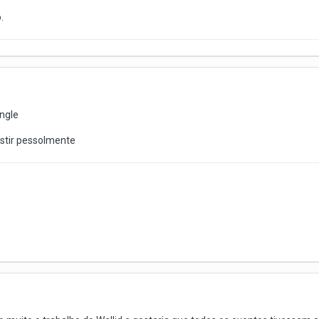
.
ungle
istir pessolmente