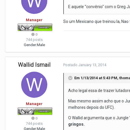
E aquele "convênio" com o Greg J
Manager
So um Mexicano que treinou la, Nao f
0
744 posts
Gender:
Male
Wallid Ismail
Postado
January 13, 2014
Em 1/13/2014 at 5:43 PM, thom
Acho legal essa de trazer lutado
Mas mesmo assim acho que o Jung
Manager
melhores depois do UFC).
O Wallid argumenta que o Jungle
0
744 posts
gringos.
Gender:
Male