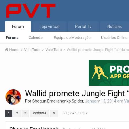
Fórum
Loja virtual
Portal Tv
Notícias
Fóruns
Calendar
Equipe de Moderação
Usuários Online
Home
Vale Tudo
Vale Tudo
Wallid promete Jungle Fight “ainda m
Wallid promete Jungle Fight 
Por
Shogun.Emelianenko.Spider
,
January 13, 2014
em
Va
Página 1 de 3
1
2
3
PRÓXIMA