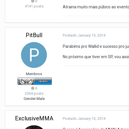
0
4141 posts
Atrairia muito mais púbico ao evento
PitBull
Postado
January 13, 2014
Parabéns pro Wallid e sucesso pro j
No próximo que tiver em SP, vou ass
Membros
0
2364 posts
Gender:
Male
ExclusiveMMA
Postado
January 13, 2014