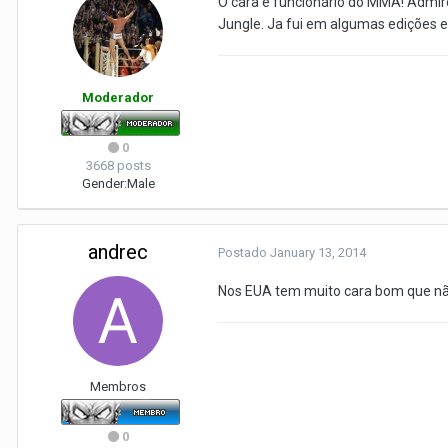
O cara é funcionário do MMA! Admiro
Jungle. Ja fui em algumas edições e
Moderador
0
3668 posts
Gender:
Male
andrec
Postado
January 13, 2014
Nos EUA tem muito cara bom que não 
Membros
0