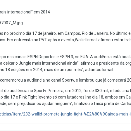
mais internacional” em 2014
es no próximo dia 17 de janeiro, em Campos, Rio de Janeiro. No último 
uins. Em entrevista ao PVT após o evento,Wallid Ismail afirmou estar tr
po nos canais ESPN Deportes e ESPN 3, no EUA. A audiência está boa 
 deixar o Jungle mais internacional ainda”, afirmou o presidente da 
mo 18 edições em 2014, mais de um por mês”, adiantou Ismail.
 comemorou a audiência no canal Sportv, e lembrou que já começará 2
de audiência no Sportv. Primeira, em 2012, foi de 330 mil, e todos na 
 no dia 17 e Pink Fight [evento só com lutadoras] no dia 18, ambos em 
ade, sem prejudicar ou ajudar ninguém”, finalizou o faixa preta de Carls
/noticias/item/232-wallid-promete-jungle-fight-%E2%80%9Cainda-mai