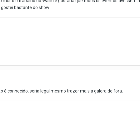
 muito o trabalho do Wallid e gostaria que todos os eventos tivessem 
 gostei bastante do show.
é conhecido, seria legal mesmo trazer mais a galera de fora.