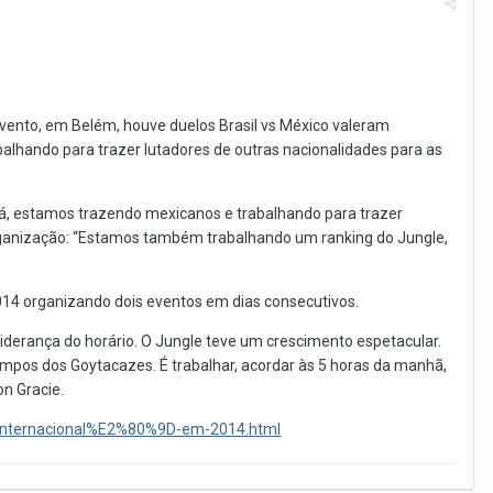
evento, em Belém, houve duelos Brasil vs México valeram
abalhando para trazer lutadores de outras nacionalidades para as
lá, estamos trazendo mexicanos e trabalhando para trazer
organização: “Estamos também trabalhando um ranking do Jungle,
014 organizando dois eventos em dias consecutivos.
liderança do horário. O Jungle teve um crescimento espetacular.
Campos dos Goytacazes. É trabalhar, acordar às 5 horas da manhã,
on Gracie.
s-internacional%E2%80%9D-em-2014.html