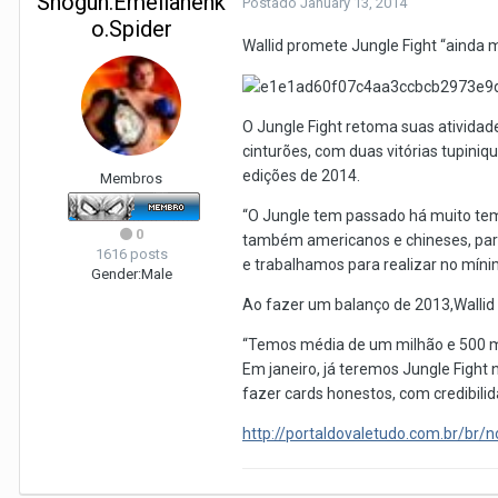
Shogun.Emelianenk
Postado
January 13, 2014
o.Spider
Wallid promete Jungle Fight “ainda 
O Jungle Fight retoma suas atividad
cinturões, com duas vitórias tupiniq
edições de 2014.
Membros
“O Jungle tem passado há muito tem
0
também americanos e chineses, para
1616 posts
e trabalhamos para realizar no míni
Gender:
Male
Ao fazer um balanço de 2013,Wallid
“Temos média de um milhão e 500 mil 
Em janeiro, já teremos Jungle Fight
fazer cards honestos, com credibilid
http://portaldovaletudo.com.br/br