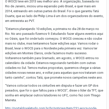
O WOCS teve em 2013 seu melhor ano. A organização, baseada no
Rio de Janeiro, iniciou uma expansão pelo Brasil, e quer mais em
2014, estreando em outras partes do Brasil. Foi o que garantiu Tatá
Duarte, que ao lado de Philip Lima é um dos organizadores do evento,
em entrevista ao PVT.
“Estamos planejando 10 edições, a primeira no dia 28 de março no
Rio. No ano passado fizemos 9. Estudando fazer alguns eventos aqui
no Oásis, que foi onde tudo começou. O WOCS cresceu e não coube
mais no clube, mas tentaremos fazer edições aqui. Vamos rodar o
Brasil, levar o WOCS para o Nordeste pela primeira vez. Vamos ter
edições em Montes Claros, onde fazemos muito sucesso.
Voltaremos também para Gramado, em agosto, o WOCS entrou no
calendário da cidade. Estamos negociando também com outras
cidades no Sul. Temos muitas propostas, queremos chegar a várias
cidades novas nesse ano, e voltar para aquelas que nos trataram com
tanto carinho”, contou Tatá, que promete novos campeões neste ano.
“Vamos colocar todos os cinturões em disputa e fazer um GP dos
pesados, que foi o que faltou para o WOCS”, disse o líder da TFT, que
sonha em emplacar outros lutadores no UFC, como fez com Thiago
Marreta.
http://portaldovaletudo.com.br/br/noticias/item/231-wocs-pode-