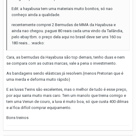
Edit: a hayabusa tem uma materiais muito bonitos, só nao
conheço ainda a qualidade.
recentemente comprei 2 Bermudas de MMA da Hayabusa e
ainda nao chegou. paguei 80 reais cada uma vindo da Tailândia,
pelo ebay tbm. o preço dela aqui no brasil deve ser uns 160 ou
180 reais... :wacko:
Cara, as bermudas da Hayabusa são top demais, tenho duas e nem
se compara com as outras marcas, vale a pena o investimento.
As bandagens sendo elásticas já resolvem.(menos Pretorian que é
uma merda e deforma muito rápido)
E as luvas Twins são excelentes, mas o melhor de tudo é esse preço,
por aqui sairia muito mais caro. Tem um manolo que treina comigo e
tem uma Venun de couro, a luva é muito boa, só que custa 400 dilmas
e aí fica difícil comprar equipamento.
Bons treinos