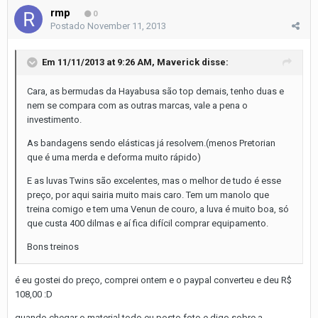
rmp
0
Postado
November 11, 2013
Em 11/11/2013 at 9:26 AM, Maverick disse:
Cara, as bermudas da Hayabusa são top demais, tenho duas e
nem se compara com as outras marcas, vale a pena o
investimento.
As bandagens sendo elásticas já resolvem.(menos Pretorian
que é uma merda e deforma muito rápido)
E as luvas Twins são excelentes, mas o melhor de tudo é esse
preço, por aqui sairia muito mais caro. Tem um manolo que
treina comigo e tem uma Venun de couro, a luva é muito boa, só
que custa 400 dilmas e aí fica difícil comprar equipamento.
Bons treinos
é eu gostei do preço, comprei ontem e o paypal converteu e deu R$
108,00 :D
quando chegar o material todo eu posto foto e digo sobre a