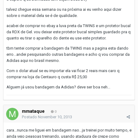
talvez chegue essa semana ou na próxima ai eu venho aqui dizer
sobre o material dela se é de qualidade.
acabei de comprar no ebay a luva preta da TWINS e um protetor bucal
da RDX de Gel. vou deixar este protetor bucal simples guardado pra q
quanto eu tirar o aparelho do dente eu use este protetor.
tbm tentei comprar a bandagem da TWINS mas a pagina esta dando
erro...andei pesquisando outras bandagens e acho q vou comprar da
Adidas aqui no brasil mesmo.
Com o dolar atual se eu importar ela vai ficar 2 reais mais caro q
comprar na loja da Centauro q custa R$ 25,00
Alguem já usou bandagem da Adidas? deve ser boa neh...
mmataque
0
Postado
November 10, 2013
cara...nunca me liguei em bandagem nao...ja treinei por muito tempo, e
ainda vejo peasoas treinando, usando ataduura de crepe como