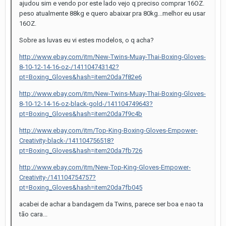
ajudou sim e vendo por este lado vejo q preciso comprar 16OZ.
peso atualmente 88kg e quero abaixar pra 80kg...melhor eu usar
16OZ.
Sobre as luvas eu vi estes modelos, o q acha?
http://www.ebay.com/itm/New-Twins-Muay-Thai-Boxing-Gloves-
8-10-12-14-16-oz-/141104743142?
pt=Boxing_Gloves&hash=item20da7f82e6
http://www.ebay.com/itm/New-Twins-Muay-Thai-Boxing-Gloves-
8-10-12-14-16-oz-black-gold-/141104749643?
pt=Boxing_Gloves&hash=item20da7f9c4b
http://www.ebay.com/itm/Top-King-Boxing-Gloves-Empower-
Creativity-black-/141104756518?
pt=Boxing_Gloves&hash=item20da7fb726
http://www.ebay.com/itm/New-Top-King-Gloves-Empower-
Creativity-/141104754757?
pt=Boxing_Gloves&hash=item20da7fb045
acabei de achar a bandagem da Twins, parece ser boa e nao ta
tão cara...