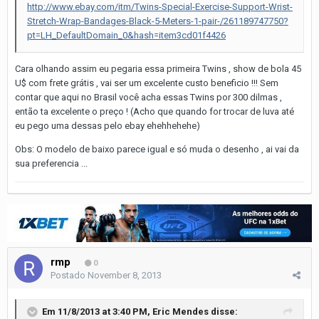
http://www.ebay.com/itm/Twins-Special-Exercise-Support-Wrist-
Stretch-Wrap-Bandages-Black-5-Meters-1-pair-/261189747750?
pt=LH_DefaultDomain_0&hash=item3cd01f4426
Cara olhando assim eu pegaria essa primeira Twins , show de bola 45
U$ com frete grátis , vai ser um excelente custo beneficio !!! Sem
contar que aqui no Brasil você acha essas Twins por 300 dilmas ,
então ta excelente o preço ! (Acho que quando for trocar de luva até
eu pego uma dessas pelo ebay ehehhehehe)
Obs: O modelo de baixo parece igual e só muda o desenho , ai vai da
sua preferencia ...
rmp
0
Postado
November 8, 2013
Em 11/8/2013 at 3:40 PM, Eric Mendes disse: