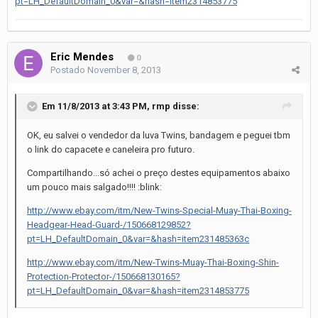
pt=LH_DefaultDomain_0&var=&hash=item2314853775
Eric Mendes
0
Postado
November 8, 2013
Em 11/8/2013 at 3:43 PM, rmp disse:
OK, eu salvei o vendedor da luva Twins, bandagem e peguei tbm
o link do capacete e caneleira pro futuro.
Compartilhando...só achei o preço destes equipamentos abaixo
um pouco mais salgado!!!! :blink:
http://www.ebay.com/itm/New-Twins-Special-Muay-Thai-Boxing-
Headgear-Head-Guard-/150668129852?
pt=LH_DefaultDomain_0&var=&hash=item231485363c
http://www.ebay.com/itm/New-Twins-Muay-Thai-Boxing-Shin-
Protection-Protector-/150668130165?
pt=LH_DefaultDomain_0&var=&hash=item2314853775