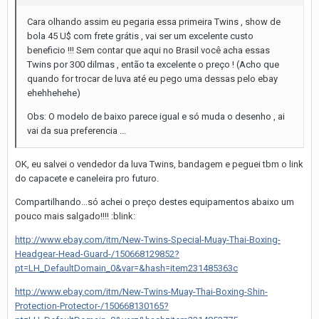
Cara olhando assim eu pegaria essa primeira Twins , show de
bola 45 U$ com frete grátis , vai ser um excelente custo
beneficio !!! Sem contar que aqui no Brasil você acha essas
Twins por 300 dilmas , então ta excelente o preço ! (Acho que
quando for trocar de luva até eu pego uma dessas pelo ebay
ehehhehehe)
Obs: O modelo de baixo parece igual e só muda o desenho , ai
vai da sua preferencia ...
OK, eu salvei o vendedor da luva Twins, bandagem e peguei tbm o link
do capacete e caneleira pro futuro.
Compartilhando...só achei o preço destes equipamentos abaixo um
pouco mais salgado!!!! :blink:
http://www.ebay.com/itm/New-Twins-Special-Muay-Thai-Boxing-
Headgear-Head-Guard-/150668129852?
pt=LH_DefaultDomain_0&var=&hash=item231485363c
http://www.ebay.com/itm/New-Twins-Muay-Thai-Boxing-Shin-
Protection-Protector-/150668130165?