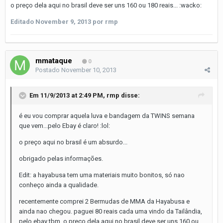
o preço dela aqui no brasil deve ser uns 160 ou 180 reais... :wacko:
Editado
November 9, 2013
por rmp
mmataque
0
Postado
November 10, 2013
Em 11/9/2013 at 2:49 PM, rmp disse:
é eu vou comprar aquela luva e bandagem da TWINS semana
que vem...pelo Ebay é claro! :lol:
o preço aqui no brasil é um absurdo...
obrigado pelas informações.
Edit: a hayabusa tem uma materiais muito bonitos, só nao
conheço ainda a qualidade.
recentemente comprei 2 Bermudas de MMA da Hayabusa e
ainda nao chegou. paguei 80 reais cada uma vindo da Tailândia,
pelo ebay tbm. o preço dela aqui no brasil deve ser uns 160 ou