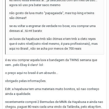
eu tenho essa everlast aí... já descascou com um mes de uso...
agora só uso pra bater saco mesmo
não gosto de luva muito "papagaiada", mas top king e twins
são ótimas!!
se eu voltar a engrenar de verdade no boxe, vou comprar uma
dessas aí...tá mt barato
as luvas da hayabusa tmb são ótimas e tem tmb a cleto reyes
que é outro nível(outro nível mesmo, é para profissionais), mas
aqui no Brasil , não se acha por menos de 700 reais
é eu vou comprar aquela luva e bandagem da TWINS semana que
vem...pelo Ebay é claro! :lol:
o preço aqui no brasil é um absurdo...
obrigado pelas informações.
Edit: a hayabusa tem uma materiais muito bonitos, só nao conheço
ainda a qualidade.
recentemente comprei 2 Bermudas de MMA da Hayabusa e ainda nao
chegou. paguei 80 reais cada uma vindo da Tailândia, pelo ebay tbm.