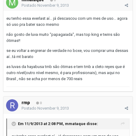
0
Postado
November 9, 2013
eu tenho essa everlast aí... já descascou com um mes de uso... agora
só uso pra bater saco mesmo
não gosto de luva muito "papagaiada", mas top king e twins são
ótimas!!
se eu voltar a engrenar de verdade no boxe, vou comprar uma dessas
aí...tá mt barato
as luvas da hayabusa tmb são ótimas e tem tmb a cleto reyes que é
outro nível(outro nível mesmo, é para profissionais), mas aqui no
Brasil , não se acha por menos de 700 reais
rmp
0
Postado
November 9, 2013
Em 11/9/2013 at 2:08 PM, mmataque disse: