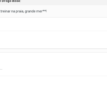
l Drogo disse:
..treinar na praia, grande mer**!
..