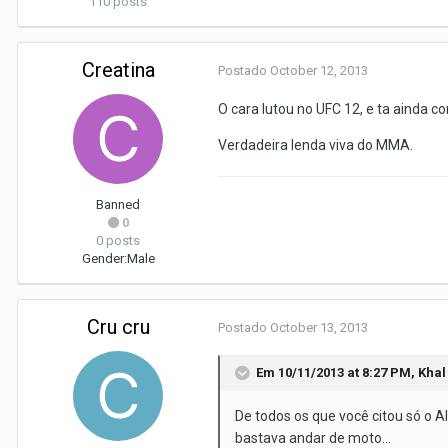
110 posts
Creatina
Postado
October 12, 2013
O cara lutou no UFC 12, e ta ainda co
Verdadeira lenda viva do MMA.
Banned
0
0 posts
Gender:
Male
Cru cru
Postado
October 13, 2013
Em 10/11/2013 at 8:27 PM, Khal
De todos os que você citou só o 
bastava andar de moto...