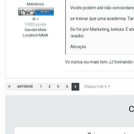
Membros
Vocês podem até não concordarem
se treinar que uma academia. Tant
0
13923 posts
Se for por Marketing, beleza. É a
Gender:
Male
Location:
MMA
:wacko:
Abraços
Vc nunca viu mais tem JJ treinando 
Página 5 de 5
1
2
3
4
5
ANTERIOR
C