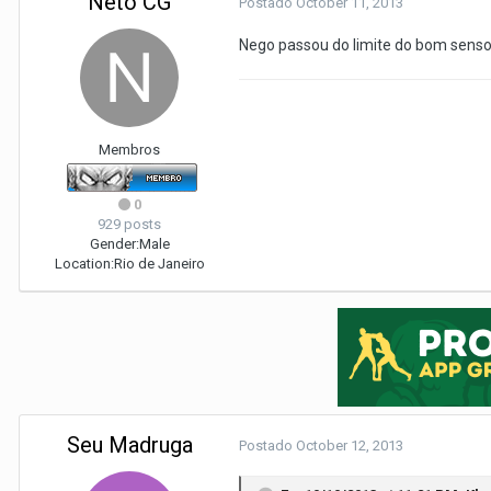
Neto CG
Postado
October 11, 2013
Nego passou do limite do bom senso 
Membros
0
929 posts
Gender:
Male
Location:
Rio de Janeiro
Seu Madruga
Postado
October 12, 2013