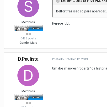
Em 10/10/2013 at 11:21 PM, Kha
Belfort faz isso só para aparecer.
Membros
Herege ! :lol:
0
6438 posts
Gender:
Male
D.Paulista
Postado
October 12, 2013
Um dos maiores "roberts" da história.
Membros
0