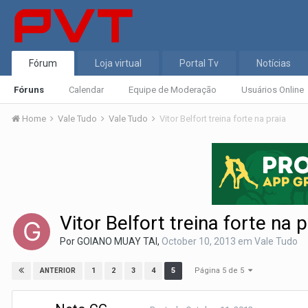
Fórum
Loja virtual
Portal Tv
Notícias
Fóruns
Calendar
Equipe de Moderação
Usuários Online
Home
Vale Tudo
Vale Tudo
Vitor Belfort treina forte na praia
Vitor Belfort treina forte na p
Por
GOIANO MUAY TAI
,
October 10, 2013
em
Vale Tudo
Página 5 de 5
1
2
3
4
5
ANTERIOR