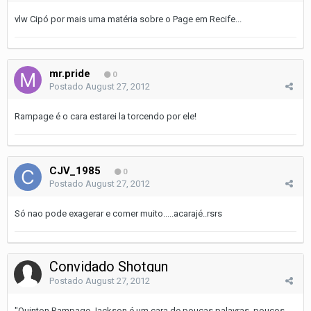
vlw Cipó por mais uma matéria sobre o Page em Recife...
mr.pride
0
Postado
August 27, 2012
Rampage é o cara estarei la torcendo por ele!
CJV_1985
0
Postado
August 27, 2012
Só nao pode exagerar e comer muito.....acarajé..rsrs
Convidado Shotgun
Postado
August 27, 2012
"Quinton Rampage Jackson é um cara de poucas palavras, poucos