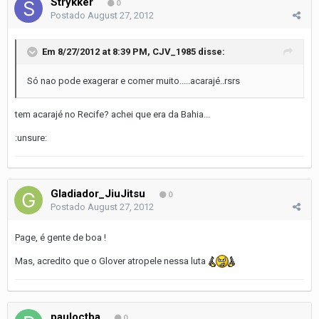
Strykker
0
Postado
August 27, 2012
Em 8/27/2012 at 8:39 PM, CJV_1985 disse:
Só nao pode exagerar e comer muito.....acarajé..rsrs
tem acarajé no Recife? achei que era da Bahia...
:unsure:
Gladiador_JiuJitsu
0
Postado
August 27, 2012
Page, é gente de boa !
Mas, acredito que o Glover atropele nessa luta
pauloctba
0