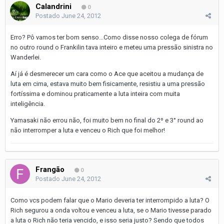
Calandrini
0
Postado
June 24, 2012
Erro? Pô vamos ter bom senso...Como disse nosso colega de fórum
no outro round o Frankilin tava inteiro e meteu uma pressão sinistra no
Wanderlei.
Aí já é desmerecer um cara como o Ace que aceitou a mudança de
luta em cima, estava muito bem fisicamente, resistiu a uma pressão
fortíssima e dominou praticamente a luta inteira com muita
inteligência.
Yamasaki não errou não, foi muito bem no final do 2º e 3° round ao
não interromper a luta e venceu o Rich que foi melhor!
Frangão
0
Postado
June 24, 2012
Como vcs podem falar que o Mario deveria ter interrompido a luta? O
Rich segurou a onda voltou e venceu a luta, se o Mario tivesse parado
a luta o Rich não teria vencido, e isso seria justo? Sendo que todos