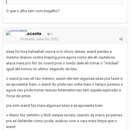
O que o alho tem com bugalho?
innocente
0
Postado
June 24, 2012
essa foi boa hahaahah nunca vi m choro desse, wand perdeu a
mesma chance contra bisping pois agora como ele eh cauteloso
ataca mais pro fim do round pois o medo dele eh tomar o "notdaal"
igual ele tomou no ultimo segundo da luta.
o wand ja nao eh tao menino, assim ele tem algumas lutas pra fazer e
se aposentar bem, o wand do pride nao volta mais o tempo passou e
agora nao pode tomar nescau livremente nao tem aquela explosão e
força de antes
pra mim wand faz mais algumas lutas e se aposenta bem
o Mario fez certinho o Rich estava na luta, usando as maos as pernas
pra se defender como pode, acabou com a cara mais limpa que o
wand