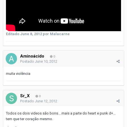
Editado
June 8, 2012
por Malacarne
Aminoácido
0
Postado
June 10, 2012
muita violência
Sr_X
0
Postado
June 12, 2012
Todos os dois videos são bons... mais a parte do heart e punk d+...
tem que ter coração mesmo.