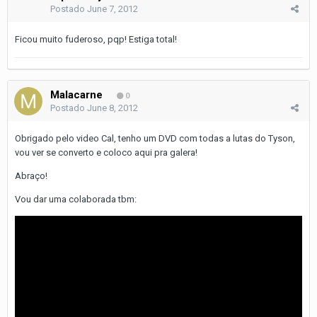
Postado
June 7, 2012
Ficou muito fuderoso, pqp! Estiga total!
Malacarne
0
Postado
June 8, 2012
Obrigado pelo video Cal, tenho um DVD com todas a lutas do Tyson,
vou ver se converto e coloco aqui pra galera!
Abraço!
Vou dar uma colaborada tbm: