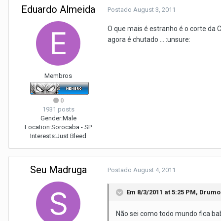
Eduardo Almeida
Postado
August 3, 2011
O que mais é estranho é o corte da
agora é chutado ... :unsure:
Membros
0
1931 posts
Gender:
Male
Location:
Sorocaba - SP
Interests:
Just Bleed
Seu Madruga
Postado
August 4, 2011
Em 8/3/2011 at 5:25 PM, Drumo
Não sei como todo mundo fica ba