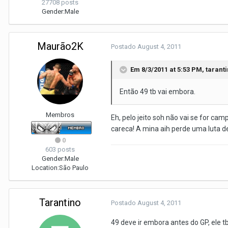
27708 posts
Gender:
Male
Maurão2K
Postado
August 4, 2011
Em 8/3/2011 at 5:53 PM, taranti
Então 49 tb vai embora.
Membros
Eh, pelo jeito soh não vai se for ca
careca! A mina aih perde uma luta de
0
603 posts
Gender:
Male
Location:
São Paulo
Tarantino
Postado
August 4, 2011
49 deve ir embora antes do GP, ele tb