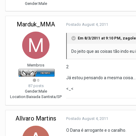
Gender:
Male
Marduk_MMA
Postado
August 4, 2011
Em 8/3/2011 at 9:10 PM, zagole
Do jeito que as coisas tão indo eu
Membros
2
Já estou pensando a mesma coisa... 
0
87 posts
<_<
Gender:
Male
Location:
Baixada Santista/SP
Allvaro Martins
Postado
August 4, 2011
O Dana é arrogante e o caralho.