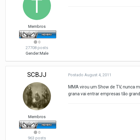
Membros
0
27708 posts
Gender:
Male
SCBJJ
Postado
August 4, 2011
MMA virou um Show de TV, nunca mais
grana vai entrar empresas tão gran
Membros
0
963 posts