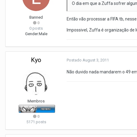
O dia em que a Zuffa sofrer algum
Banned
Então vão processar a FIFA tb, nes
0
0 posts
Impossivel, Zuffa é organização de 
Gender:
Male
Kyo
Postado
August 3, 2011
Não duvido nada mandarem o 49 emb
Membros
0
5171 posts