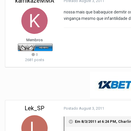
kamikazeMMA
Postado
August 3, 2011
nossa mais que babaquice demitir os
vingança mesmo que infantilidade d
Membros
0
2681 posts
Lek_SP
Postado
August 3, 2011
Em 8/3/2011 at 6:24 PM, Charli