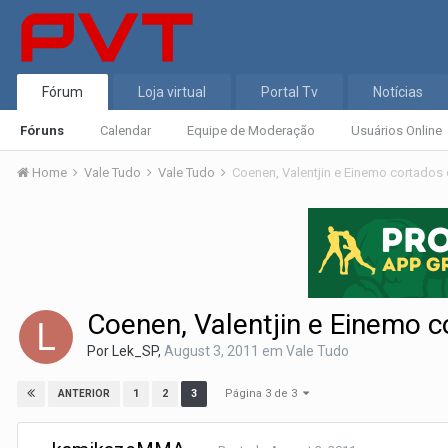
Fórum
Loja virtual
Portal Tv
Notícias
Fóruns
Calendar
Equipe de Moderação
Usuários Online
Home
Vale Tudo
Vale Tudo
Coenen, Valentjin e Einemo cortados 
Coenen, Valentjin e Einemo c
Por
Lek_SP
,
August 3, 2011
em
Vale Tudo
Página 3 de 3
1
2
3
ANTERIOR