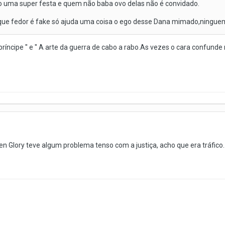
uma super festa e quem não baba ovo delas não é convidado.
 que fedor é fake só ajuda uma coisa o ego desse Dana mimado,ningue
O príncipe '' e '' A arte da guerra de cabo a rabo.As vezes o cara confund
 Glory teve algum problema tenso com a justiça, acho que era tráfico.