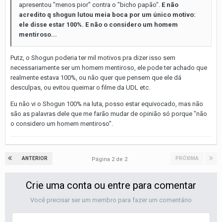
apresentou "menos pior" contra o "bicho papão".
E não
acredito q shogun lutou meia boca por um único motivo:
ele disse estar 100%. E não o considero um homem
mentiroso...
Putz, o Shogun poderia ter mil motivos pra dizer isso sem
necessariamente ser um homem mentiroso, ele pode ter achado que
realmente estava 100%, ou não quer que pensem que ele dá
desculpas, ou evitou queimar o filme da UDL etc.
Eu não vi o Shogun 100% na luta, posso estar equivocado, mas não
são as palavras dele que me farão mudar de opinião só porque "não
o considero um homem mentiroso".
ANTERIOR
PRÓXIMA
Página 2 de 2
Crie uma conta ou entre para comentar
Você precisar ser um membro para fazer um comentário