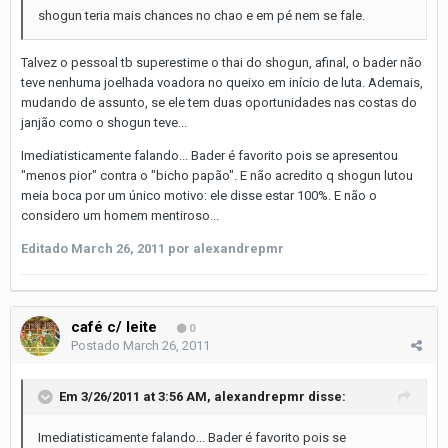
shogun teria mais chances no chao e em pé nem se fale.
Talvez o pessoal tb superestime o thai do shogun, afinal, o bader não
teve nenhuma joelhada voadora no queixo em início de luta. Ademais,
mudando de assunto, se ele tem duas oportunidades nas costas do
janjão como o shogun teve...
Imediatisticamente falando... Bader é favorito pois se apresentou
"menos pior" contra o "bicho papão". E não acredito q shogun lutou
meia boca por um único motivo: ele disse estar 100%. E não o
considero um homem mentiroso...
Editado
March 26, 2011
por alexandrepmr
café c/ leite
0
Postado
March 26, 2011
Em 3/26/2011 at 3:56 AM, alexandrepmr disse:
Imediatisticamente falando... Bader é favorito pois se