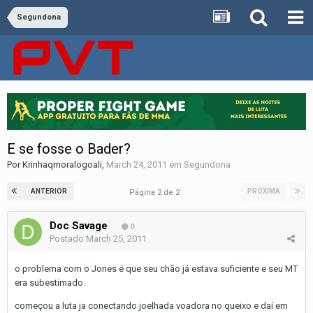
Segundona
E se fosse o Bader?
Por
Krinhaqmoralogoali
,
March 24, 2011
em
Segundona
ANTERIOR
PRÓXIMA
Página 2 de 2
Doc Savage
0
Postado
March 25, 2011
o problema com o Jones é que seu chão já estava suficiente e seu MT
era subestimado.
começou a luta ja conectando joelhada voadora no queixo e daí em