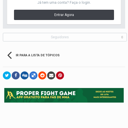
Já tem uma conta? Faça o login.
Entrar Agora
Seguidores
0
IR PARA A LISTA DE TÓPICOS