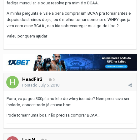
fadiga muscular, e oque resolve pra mim é o BCAA.
A minha pergunta é, vale a pena comprar um BCAA pra tomar antes e
depois dos treinos de jiu, ou é melhor tomar somente o WHEY que ja
vem com esse BCAA , nao iria sobrecarregar ou algo do tipo ?
Valeu por quem ajudar
HeadFir3
0
Postado
July 5, 2010
Porra, vc pagou 300pila no kilo do whey isolado? Nem precisava ser
isolado, concentrado já estava bom...
Pode tomar numa boa, não precisa comprar BCAA...
LaioN