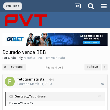
Vale Tudo
Dourado vence BBB
Por
Xicão Joly
,
March 31, 2010
em
Vale Tudo
ANTERIOR
PRÓXIMA
Página 4 de 6
fotogrametrista
0
Postado
March 31, 2010
Gustavo_Tabu disse:
Dicésar?? é vc??