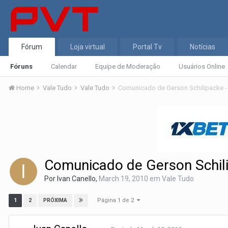
Fórum
Loja virtual
Portal Tv
Notícias
Fóruns
Calendar
Equipe de Moderação
Usuários Online
Home
Vale Tudo
Vale Tudo
Comunicado de Gerson Schilipacke -
Comunicado de Gerson Schili
Por
Ivan Canello
,
March 19, 2010
em
Vale Tudo
Página 1 de 2
1
2
PRÓXIMA