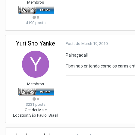
Membros
0
4190 posts
Yuri Sho Yanke
Postado
March 19, 2010
Palhaçada!!
Tbm nao entendo como os caras ent
Membros
0
3231 posts
Gender:
Male
Location:
São Paulo, Brasil