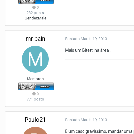
0
232 posts
Gender:
Male
mr pain
Postado
March 19, 2010
Mais um Bitetti na área ...
Membros
0
771 posts
Paulo21
Postado
March 19, 2010
E um caso gravissimo, mandar uma p