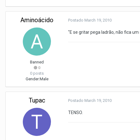
Aminoácido
Postado
March 19, 2010
"E se gritar pega ladrão, não fica um
Banned
0
0 posts
Gender:
Male
Tupac
Postado
March 19, 2010
TENSO.