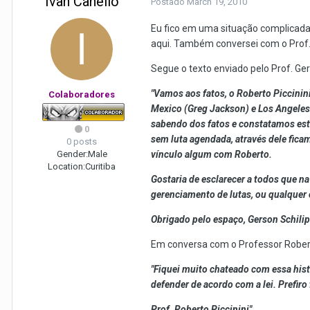
Ivan Canello
Postado
March 19, 2010
Eu fico em uma situação complicada 
aqui. Também conversei com o Prof.
Segue o texto enviado pelo Prof. G
"Vamos aos fatos, o Roberto Piccinini
Colaboradores
Mexico (Greg Jackson) e Los Angeles 
sabendo dos fatos e constatamos es
0
sem luta agendada, através dele fic
0 posts
Gender:
Male
vínculo algum com Roberto.
Location:
Curitiba
Gostaria de esclarecer a todos que n
gerenciamento de lutas, ou qualquer 
Obrigado pelo espaço, Gerson Schili
Em conversa com o Professor Robert
"Fiquei muito chateado com essa hist
defender de acordo com a lei. Prefiro
Prof. Roberto Piccinini"