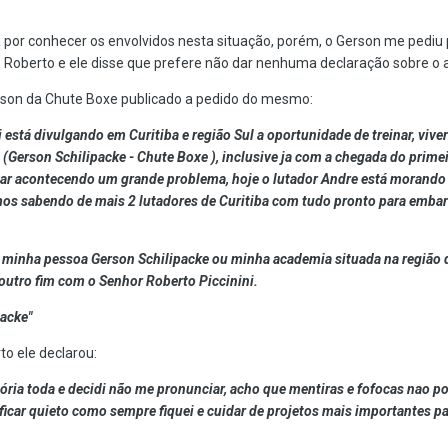
por conhecer os envolvidos nesta situação, porém, o Gerson me pediu p
 Roberto e ele disse que prefere não dar nenhuma declaração sobre o
erson da Chute Boxe publicado a pedido do mesmo:
 está divulgando em Curitiba e região Sul a oportunidade de treinar, viv
(Gerson Schilipacke - Chute Boxe ), inclusive ja com a chegada do primei
tar acontecendo um grande problema, hoje o lutador Andre está morand
amos sabendo de mais 2 lutadores de Curitiba com tudo pronto para emb
a minha pessoa Gerson Schilipacke ou minha academia situada na região d
outro fim com o Senhor Roberto Piccinini.
packe"
o ele declarou:
ória toda e decidi não me pronunciar, acho que mentiras e fofocas nao 
 ficar quieto como sempre fiquei e cuidar de projetos mais importantes pa