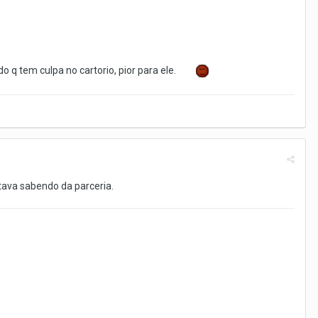
 q tem culpa no cartorio, pior para ele.
ava sabendo da parceria.