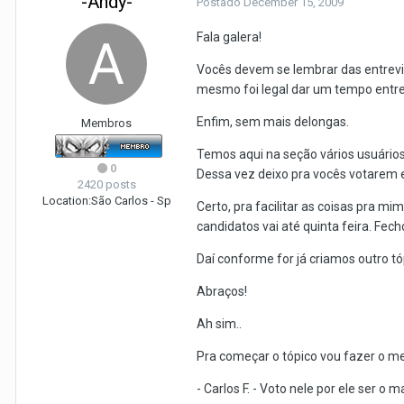
-Andy-
Postado
December 15, 2009
Fala galera!
Vocês devem se lembrar das entrevis
mesmo foi legal dar um tempo entre a
Enfim, sem mais delongas.
Membros
Temos aqui na seção vários usuários 
0
Dessa vez deixo pra vocês votarem
2420 posts
Location:
São Carlos - Sp
Certo, pra facilitar as coisas pra m
candidatos vai até quinta feira. Fec
Daí conforme for já criamos outro tó
Abraços!
Ah sim..
Pra começar o tópico vou fazer o me
- Carlos F. - Voto nele por ele ser 