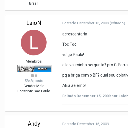
Brasil
LaioN
Postado
December 15, 2009
(editado)
acrescentaria
Toc Toc
vulgo Paulo!
Membros
e la vai minha pergunta? pro C. Ferrar
pq a briga com o BF? qual seu objetiv
0
5848 posts
ABS ae emo!
Gender:
Male
Location:
Sao Paulo
Editado
December 15, 2009
por Laio
-Andy-
Postado
December 15, 2009