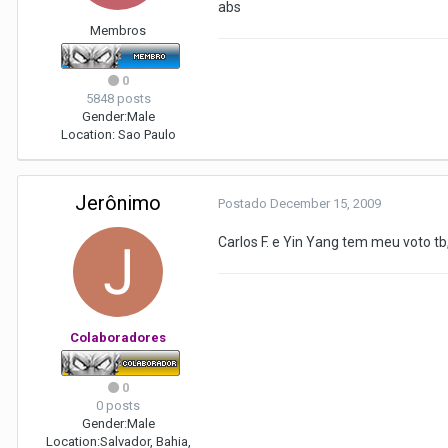
abs
Membros
0
5848 posts
Gender:
Male
Location:
Sao Paulo
Jerônimo
Postado
December 15, 2009
Carlos F. e Yin Yang tem meu voto tb, 
Colaboradores
0
0 posts
Gender:
Male
Location:
Salvador, Bahia,