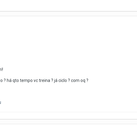
i!
o ? há qto tempo vc treina ? já ciclo ? com oq ?
N