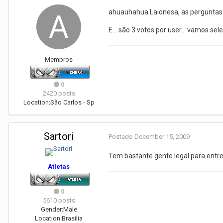
ahuauhahua Laionesa, as perguntas s
E... são 3 votos por user... vamos se
Membros
0
2420 posts
Location:
São Carlos - Sp
Sartori
Postado
December 15, 2009
Tem bastante gente legal para entr
Atletas
0
5610 posts
Gender:
Male
Location:
Brasília