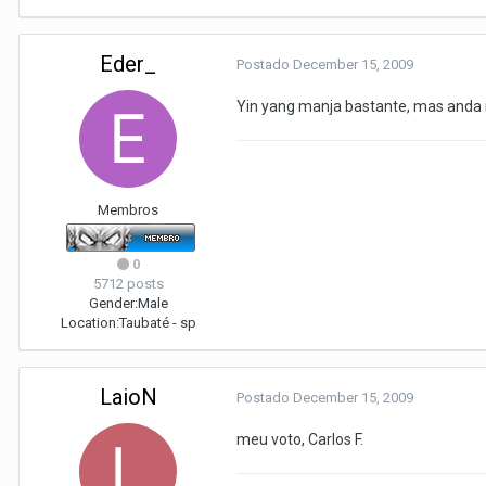
Eder_
Postado
December 15, 2009
Yin yang manja bastante, mas anda 
Membros
0
5712 posts
Gender:
Male
Location:
Taubaté - sp
LaioN
Postado
December 15, 2009
meu voto, Carlos F.