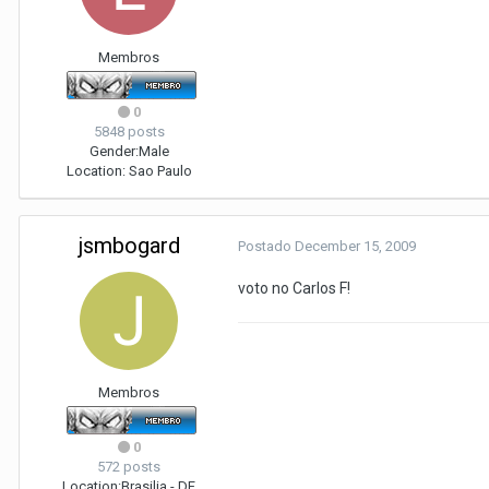
Membros
0
5848 posts
Gender:
Male
Location:
Sao Paulo
jsmbogard
Postado
December 15, 2009
voto no Carlos F!
Membros
0
572 posts
Location:
Brasilia - DF