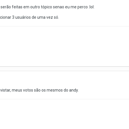
erão feitas em outro tópico senao eu me perco :lol:
lecionar 3 usuários de uma vez só.
evistar, meus votos são os mesmos do andy.