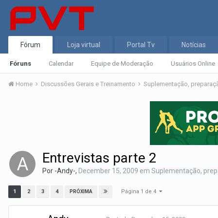
Fórum
Loja virtual
Portal Tv
Notícias
Fóruns
Calendar
Equipe de Moderação
Usuários Online
Home
Discussões Gerais e Treinamento
Suplementação, preparação
Entrevistas parte 2
Por
-Andy-
,
December 15, 2009
em
Suplementação, prepar
Página 1 de 4
1
2
3
4
PRÓXIMA