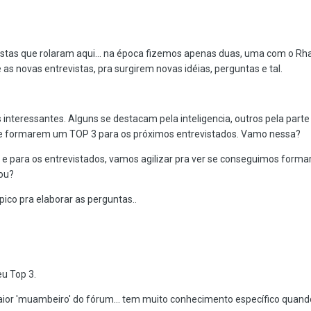
tas que rolaram aqui... na época fizemos apenas duas, uma com o Rhap e
s novas entrevistas, pra surgirem novas idéias, perguntas e tal.
interessantes. Alguns se destacam pela inteligencia, outros pela parte 
 e formarem um TOP 3 para os próximos entrevistados. Vamo nessa?
im e para os entrevistados, vamos agilizar pra ver se conseguimos forma
hou?
pico pra elaborar as perguntas..
u Top 3.
o maior 'muambeiro' do fórum... tem muito conhecimento específico quand