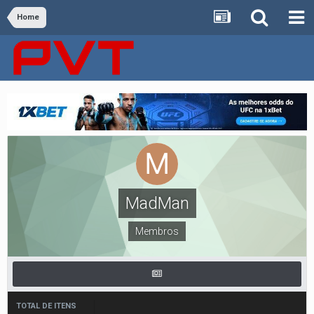
Home
MadMan
Membros
TOTAL DE ITENS