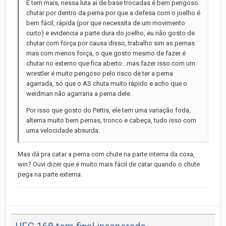
E tem mais, nessa luta ai de base trocadas é bem perigoso
chutar por dentro da perna por que a defesa com o joelho é
bem fácil, rápida (por que necessita de um movimento
curto) e evidencia a parte dura do joelho, eu não gosto de
chutar com força por causa disso, trabalho sim as pernas
mas com menos força, o que gosto mesmo de fazer é
chutar no externo que fica aberto...mas fazer isso com um
wrestler é muito perigoso pelo risco de ter a perna
agarrada, só que o AS chuta muito rápido e acho que o
weidman não agarraria a perna dele.
Por isso que gosto do Pettis, ele tem uma variação foda,
alterna muito bem pernas, tronco e cabeça, tudo isso com
uma velocidade absurda.
Mas dá pra catar a perna com chute na parte interna da coxa,
win? Ouvi dizer que é muito mais fácil de catar quando o chute
pega na parte externa.