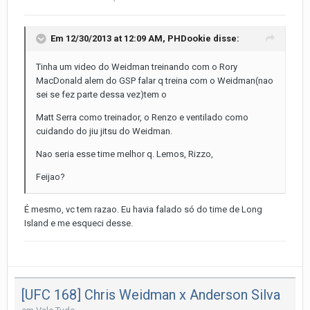
Em 12/30/2013 at 12:09 AM, PHDookie disse:
Tinha um video do Weidman treinando com o Rory
MacDonald alem do GSP falar q treina com o Weidman(nao
sei se fez parte dessa vez)tem o
Matt Serra como treinador, o Renzo e ventilado como
cuidando do jiu jitsu do Weidman.
Nao seria esse time melhor q. Lemos, Rizzo,
Feijao?
É mesmo, vc tem razao. Eu havia falado só do time de Long
Island e me esqueci desse.
[UFC 168] Chris Weidman x Anderson Silva