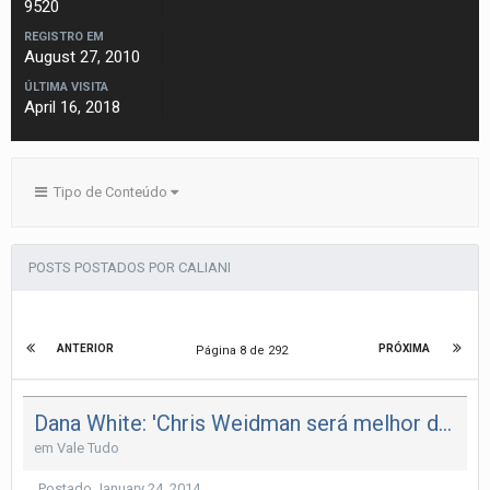
9520
REGISTRO EM
August 27, 2010
ÚLTIMA VISITA
April 16, 2018
Tipo de Conteúdo
POSTS POSTADOS POR CALIANI
ANTERIOR
PRÓXIMA
Página 8 de 292
Dana White: 'Chris Weidman será melhor do mundo se vencer Belfort&
em
Vale Tudo
Postado
January 24, 2014