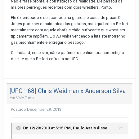
Não é frase pronta, é constatação da realidade. Ele passou os
maiores perrengues recentes com dois wrestlers. Ponto.
Ele é derrubado e se acomoda na guarda, é coisa de praxe. O
Jones pode ser o maior pica das galáxias, mas quebrou o Belfort
mentalmente com aquele abafa e chão sufocante que wrestlers
tipicamente impõem. E o AJ vinha vencendo a luta ate morrer no
gás bisonhamente e entregar o pescoço.
O Lindland, esse sim, não é parâmetro nenhum pra competição
de elite que o Belfort enfrenta no UFC.
[UFC 168] Chris Weidman x Anderson Silva
em
Vale Tudo
Postado
December 29, 2013
Em 12/29/2013 at 5:15 PM, Paulo Assis disse: