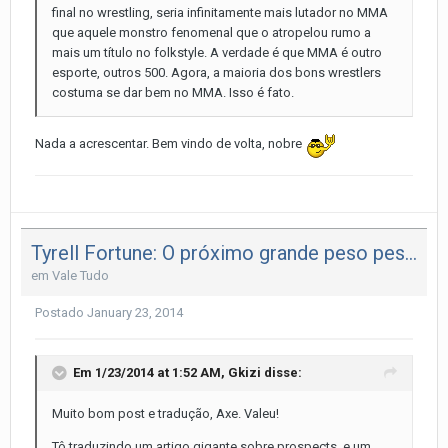
final no wrestling, seria infinitamente mais lutador no MMA
que aquele monstro fenomenal que o atropelou rumo a
mais um título no folkstyle. A verdade é que MMA é outro
esporte, outros 500. Agora, a maioria dos bons wrestlers
costuma se dar bem no MMA. Isso é fato.
Nada a acrescentar. Bem vindo de volta, nobre
Tyrell Fortune: O próximo grande peso pesado do MMA
em
Vale Tudo
Postado
January 23, 2014
Em 1/23/2014 at 1:52 AM, Gkizi disse:
Muito bom post e tradução, Axe. Valeu!
Tô traduzindo um artigo gigante sobre prospects, e um