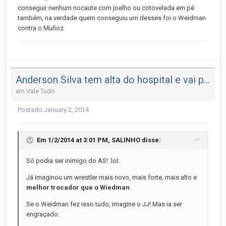
conseguir nenhum nocaute com joelho ou cotovelada em pé
também, na verdade quem conseguiu um desses foi o Weidman
contra o Muñoz.
Anderson Silva tem alta do hospital e vai para casa em Los Angeles
em
Vale Tudo
Postado
January 2, 2014
Em 1/2/2014 at 3:01 PM, SALINHO disse:
Só podia ser inimigo do AS! :lol:
Já imaginou um wrestler mais novo, mais forte, mais alto e
melhor trocador que o Wiedman
.
Se o Weidman fez isso tudo, imagine o JJ! Mas ia ser
engraçado.