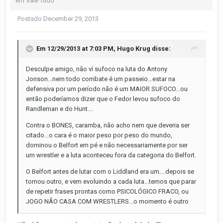
em
Vale Tudo
Postado
December 29, 2013
Em 12/29/2013 at 7:03 PM, Hugo Krug disse:
Desculpe amigo, não ví sufoco na luta do Antony
Jonson...nem todo combate é um passeio...estar na
defensiva por um período não é um MAIOR SUFOCO...ou
então poderíamos dizer que o Fedor levou sufoco do
Randleman e do Hunt....
Contra o BONES, caramba, não acho nem que deveria ser
citado...o cara é o maior peso por peso do mundo,
dominou o Belfort em pé e não necessariamente por ser
um wrestler e a luta aconteceu fora da categoria do Belfort.
O Belfort antes de lutar com o Liddland era um....depois se
tornou outro, e vem evoluindo a cada luta...temos que parar
de repetir frases prontas como PSICOLÓGICO FRACO, ou
JOGO NÃO CASA COM WRESTLERS...o momento é outro