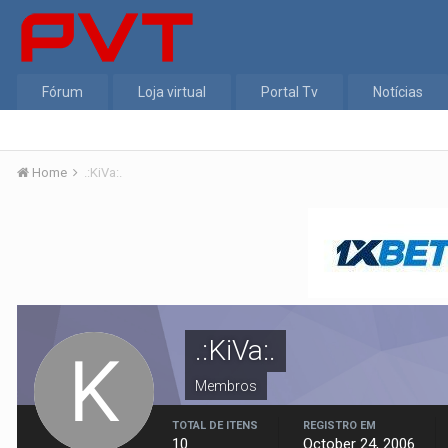
Fórum
Loja virtual
Portal Tv
Notícias
Home
.:KiVa:.
.:KiVa:.
Membros
TOTAL DE ITENS
REGISTRO EM
10
October 24, 2006