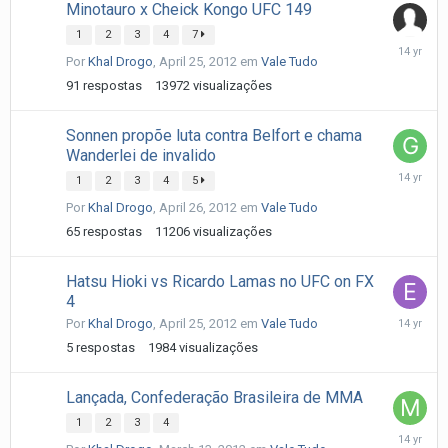
Minotauro x Cheick Kongo UFC 149
1
2
3
4
7
May
Por
Khal Drogo
,
April 25, 2012
em
Vale Tudo
2,
2012
91
respostas
13972
visualizações
Sonnen propõe luta contra Belfort e chama
Wanderlei de invalido
April
1
2
3
4
5
27,
Por
Khal Drogo
,
April 26, 2012
em
Vale Tudo
2012
65
respostas
11206
visualizações
Hatsu Hioki vs Ricardo Lamas no UFC on FX
4
April
Por
Khal Drogo
,
April 25, 2012
em
Vale Tudo
26,
5
respostas
1984
visualizações
2012
Lançada, Confederação Brasileira de MMA
1
2
3
4
March