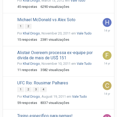
Por
Khal Drogo
,
March 13, 2012
em
Vale Tudo
15,
2012
45
respostas
6290
visualizações
Michael McDonald vs Alex Soto
1
2
Novembe
Por
Khal Drogo
,
November 20, 2011
em
Vale Tudo
21,
2011
15
respostas
2381
visualizações
Alistair Overeem processa ex-equipe por
dívida de mais de US$ 151
Novembe
Por
Khal Drogo
,
November 10, 2011
em
Vale Tudo
11,
11
respostas
3582
visualizações
2011
UFC Rio: Rousimar Palhares
1
2
3
4
August
Por
Khal Drogo
,
August 19, 2011
em
Vale Tudo
23,
2011
59
respostas
8337
visualizações
Treino específico para pernas!