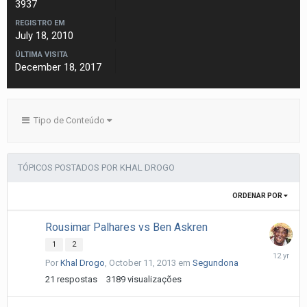
3937
REGISTRO EM
July 18, 2010
ÚLTIMA VISITA
December 18, 2017
Tipo de Conteúdo
TÓPICOS POSTADOS POR KHAL DROGO
ORDENAR POR
Rousimar Palhares vs Ben Askren
1
2
October
Por
Khal Drogo
,
October 11, 2013
em
Segundona
16,
2013
21
respostas
3189
visualizações