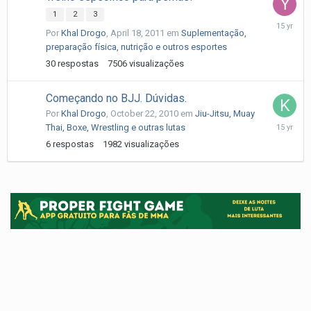
1
2
3
April
Por
Khal Drogo
,
April 18, 2011
em
Suplementação,
30,
preparação física, nutrição e outros esportes
2011
30
respostas
7506
visualizações
Começando no BJJ. Dúvidas.
Por
Khal Drogo
,
October 22, 2010
em
Jiu-Jitsu, Muay
October
Thai, Boxe, Wrestling e outras lutas
23,
6
respostas
1982
visualizações
2010