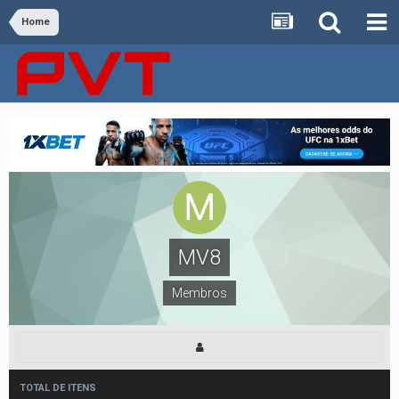
Home
MV8
Membros
TOTAL DE ITENS