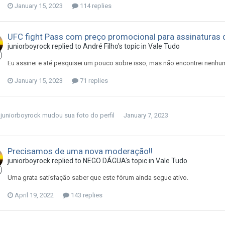
January 15, 2023
114 replies
UFC fight Pass com preço promocional para assinaturas 
juniorboyrock
replied to
André Filho
's topic in
Vale Tudo
Eu assinei e até pesquisei um pouco sobre isso, mas não encontrei nenhuma
January 15, 2023
71 replies
juniorboyrock
mudou sua foto do perfil
January 7, 2023
Precisamos de uma nova moderação!!
juniorboyrock
replied to
NEGO DÁGUA
's topic in
Vale Tudo
Uma grata satisfação saber que este fórum ainda segue ativo.
April 19, 2022
143 replies