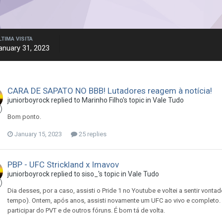
LTIMA VISITA
anuary 31, 2023
CARA DE SAPATO NO BBB! Lutadores reagem à notícia!
juniorboyrock
replied to
Marinho Filho
's topic in
Vale Tudo
Bom ponto.
January 15, 2023
25 replies
PBP - UFC Strickland x Imavov
juniorboyrock
replied to
siso_
's topic in
Vale Tudo
Dia desses, por a caso, assisti o Pride 1 no Youtube e voltei a sentir vo
tempo). Ontem, após anos, assisti novamente um UFC ao vivo e completo. 
participar do PVT e de outros fóruns. É bom tá de volta.