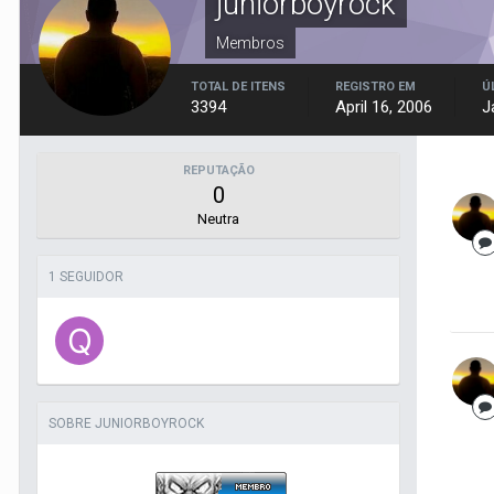
juniorboyrock
Membros
TOTAL DE ITENS
REGISTRO EM
Ú
3394
April 16, 2006
J
REPUTAÇÃO
0
Neutra
1 SEGUIDOR
SOBRE JUNIORBOYROCK