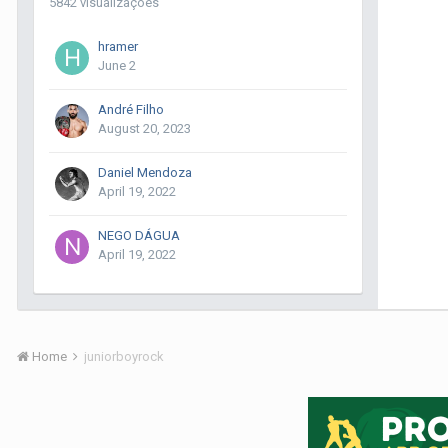
5842 visualizações
hramer
June 2
André Filho
August 20, 2023
Daniel Mendoza
April 19, 2022
NEGO DÁGUA
April 19, 2022
Home
juniorboyrock