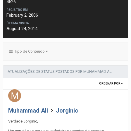
4526
REGISTRO EM
February 2, 2006
ÚLTIMA VISITA
August 24, 2014
Tipo de Conteúdo
ATUALIZAÇÕES DE STATUS POSTADOS POR MUHAMMAD ALI
ORDENAR POR
Muhammad Ali
Jorginic
Verdade Jorginic,
Um espetáculo para os verdadeiros amantes do esporte