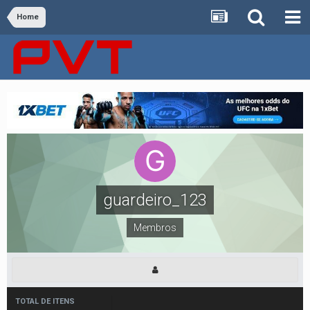
Home
guardeiro_123
Membros
TOTAL DE ITENS