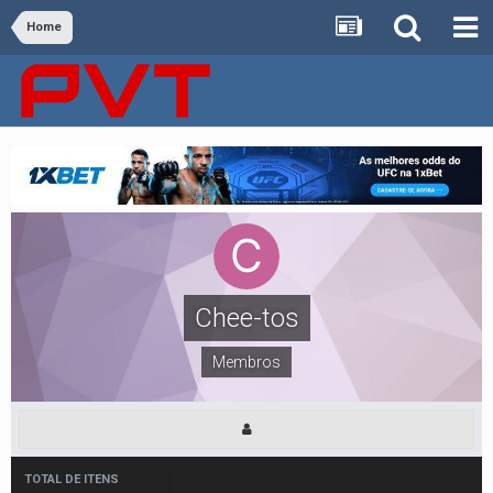
Home
Chee-tos
Membros
TOTAL DE ITENS