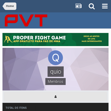
Home
quio
Membros
TOTAL DE ITENS