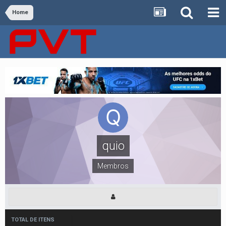
Home
quio
Membros
TOTAL DE ITENS