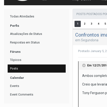
POSTS POSTADOS PO
Todas Atividades
1
2
3
4
5
Perfis
Confrontos ima
Atualizações de Status
em
Segundona
Respostas em Status
Postado
January 5, 
Fóruns
Tópicos
Em 12/21/201
Posts
Ambos completos
Calendar
Creio que levari
Events
Tony Ferguson p
Event Comments