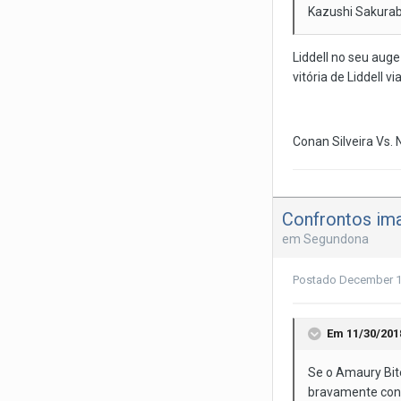
Kazushi Sakuraba
Liddell no seu aug
vitória de Liddell vi
Conan Silveira Vs. 
Confrontos ima
em
Segundona
Postado
December 1
Em 11/30/201
Se o Amaury Bite
bravamente cont