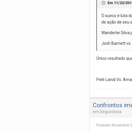
Em 11/22/201
O sueco é luta d
de ação de seu 
Wanderlei Silva 
Josh Barnett vs.
Único resultado que
Pelé Landi Vs. Amau
Confrontos ima
em
Segundona
Postado
November 2