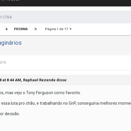
R CTBA
Página 1 de 17
6
PRÓXIMA
ginários
2019
8 at 8:44 AM,
Raphael Rezende
disse:
, mas vejo o Tony Ferguson como favorito.
a essa luta pro chão, e trabalhando no GnP, conseguiria melhores momen
or decisão.