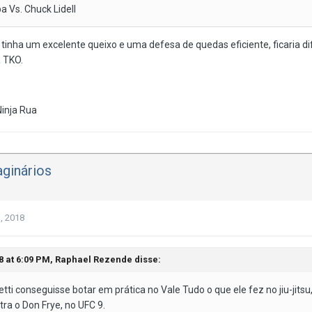
 Vs. Chuck Lidell
e tinha um excelente queixo e uma defesa de quedas eficiente, ficaria 
a TKO.
Ninja Rua
ginários
, 2018
8 at 6:09 PM,
Raphael Rezende
disse:
tti conseguisse botar em prática no Vale Tudo o que ele fez no jiu-jitsu, 
ra o Don Frye, no UFC 9.