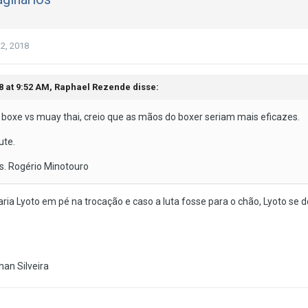
2, 2018
8 at 9:52 AM,
Raphael Rezende
disse:
 boxe vs muay thai, creio que as mãos do boxer seriam mais eficazes.
ute.
s. Rogério Minotouro
ia Lyoto em pé na trocação e caso a luta fosse para o chão, Lyoto se d
an Silveira