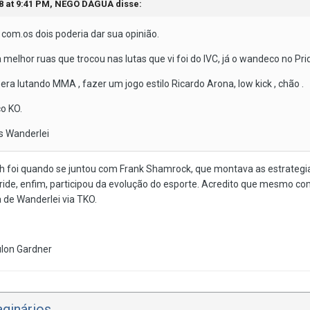
8 at 9:41 PM,
NEGO DÁGUA
disse:
 com.os dois poderia dar sua opinião.
 melhor ruas que trocou nas lutas que vi foi do IVC, já o wandeco no Pr
ra lutando MMA , fazer um jogo estilo Ricardo Arona, low kick , chão .
o KO.
s Wanderlei
 foi quando se juntou com Frank Shamrock, que montava as estrategias
ride, enfim, participou da evolução do esporte. Acredito que mesmo com
a de Wanderlei via TKO.
ulon Gardner
ginários