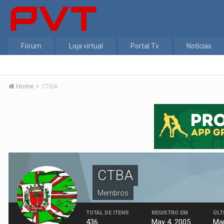
Fórum
Loja virtual
Portal Tv
Notícias
Home
CTBA
CTBA
Membros
TOTAL DE ITENS
REGISTRO EM
ÚLT
436
May 4, 2005
Mar