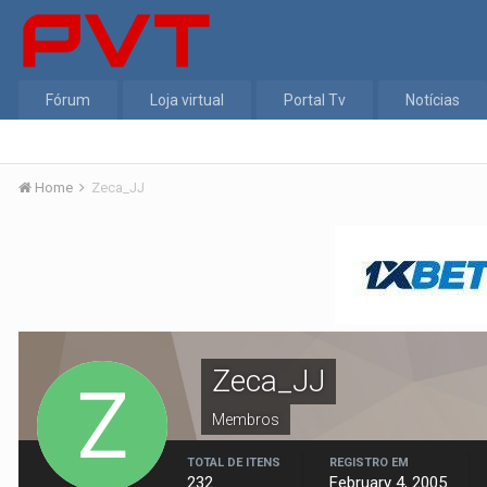
Fórum
Loja virtual
Portal Tv
Notícias
Home
Zeca_JJ
Zeca_JJ
Membros
TOTAL DE ITENS
REGISTRO EM
232
February 4, 2005