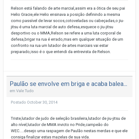
Relson está falando de arte marcial,assim era a ótica de seu pai
Helio Gracie,ele Helio ensinava a posição definindo a mesma
como passível de levar socos,cotoveladas ou cabeçadas,o jiu-
jitsu é uma luta marcial de auto defesa,esquece o jiu-jitsu
desportivo ou o MMA,Relson se refere a uma luta corporal de
defesa,brigar na rua é errado,mas em qualquer situação de um
confronto na rua um lutador de artes marciais vai estar
preparado,isso é o que entendi da entrevista de Relson.
Paulão se envolve em briga e acaba baleado no Rio
em
Vale Tudo
Postado
October 30, 2014
Triste,lutador de judo de seleção brasileira,lutador de jiu-jitsu de
alto nível,lutador de MMA invicto no Pride,campeão do
WEC.....desejo uma raspagem de Paulão nestas merdas e que ele
consiga finalizar estas mazelas de sua vida.