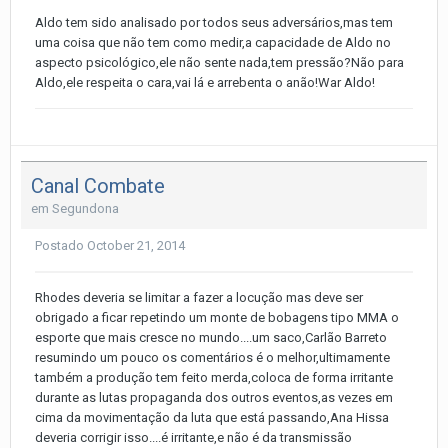
Aldo tem sido analisado por todos seus adversários,mas tem
uma coisa que não tem como medir,a capacidade de Aldo no
aspecto psicológico,ele não sente nada,tem pressão?Não para
Aldo,ele respeita o cara,vai lá e arrebenta o anão!War Aldo!
Canal Combate
em
Segundona
Postado
October 21, 2014
Rhodes deveria se limitar a fazer a locução mas deve ser
obrigado a ficar repetindo um monte de bobagens tipo MMA o
esporte que mais cresce no mundo....um saco,Carlão Barreto
resumindo um pouco os comentários é o melhor,ultimamente
também a produção tem feito merda,coloca de forma irritante
durante as lutas propaganda dos outros eventos,as vezes em
cima da movimentação da luta que está passando,Ana Hissa
deveria corrigir isso....é irritante,e não é da transmissão