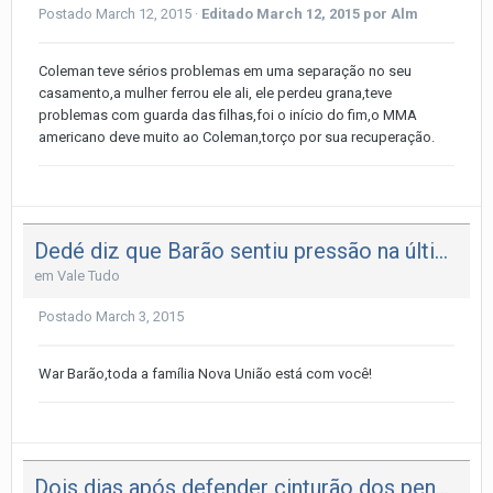
Postado
March 12, 2015
·
Editado
March 12, 2015
por Alm
Coleman teve sérios problemas em uma separação no seu
casamento,a mulher ferrou ele ali, ele perdeu grana,teve
problemas com guarda das filhas,foi o início do fim,o MMA
americano deve muito ao Coleman,torço por sua recuperação.
Dedé diz que Barão sentiu pressão na última luta e garante vitória con
em
Vale Tudo
Postado
March 3, 2015
War Barão,toda a família Nova União está com você!
Dois dias após defender cinturão dos penas, Cris Cyborg posta foto com