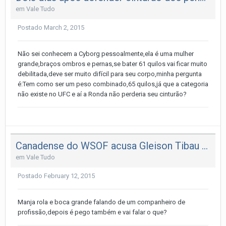
em
Vale Tudo
Postado
March 2, 2015
Não sei conhecem a Cyborg pessoalmente,ela é uma mulher
grande,braços ombros e pernas,se bater 61 quilos vai ficar muito
debilitada,deve ser muito difícil para seu corpo,minha pergunta
é:Tem como ser um peso combinado,65 quilos,já que a categoria
não existe no UFC e aí a Ronda não perderia seu cinturão?
Canadense do WSOF acusa Gleison Tibau de doping: ‘Sua urina brilha no
em
Vale Tudo
Postado
February 12, 2015
Manja rola e boca grande falando de um companheiro de
profissão,depois é pego também e vai falar o que?