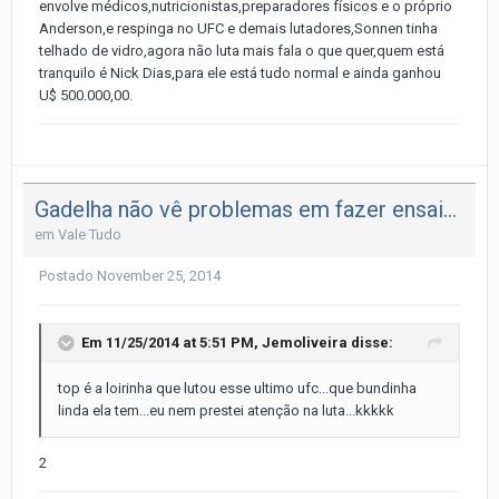
envolve médicos,nutricionistas,preparadores físicos e o próprio
Anderson,e respinga no UFC e demais lutadores,Sonnen tinha
telhado de vidro,agora não luta mais fala o que quer,quem está
tranquilo é Nick Dias,para ele está tudo normal e ainda ganhou
U$ 500.000,00.
Gadelha não vê problemas em fazer ensaio sensual, mas avisa
em
Vale Tudo
Postado
November 25, 2014
Em 11/25/2014 at 5:51 PM, Jemoliveira disse:
top é a loirinha que lutou esse ultimo ufc...que bundinha
linda ela tem...eu nem prestei atenção na luta...kkkkk
2