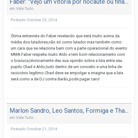
Faber: "Vejo um vitória por nocaute ou finalização de Chad no quar
em
Vale Tudo
Postado
October 23, 2014
Ótima entrevista do Faber revelando que está muito acima da
média dos lutadores,não só como lutador mas também como
um cara que se relaciona bem com a parte operacional do evento
MMA.Faber respeita muito Aldo e tem bom relacionamento com
o brazuca,técnicamente deu sua opinião sobre a luta entre seu
pupilo Chad e Aldo,tudo dentro de um conceito e uma linha de
raciocínio legítimo.Chad deve se empolgar e imagina que a luta
será como a de DJ contra Barão,pode pagar caro!
Marlon Sandro, Leo Santos, Formiga e Thales Leites palpitam em luta do
em
Vale Tudo
Postado
October 21, 2014