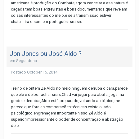
americana é produção do Combate,agora cancelar a assinatura é
cagada,tem boas entrevistas e bons documentários que revelam
coisas interessantes do meio,e se a transmissão estiver
chata...tira o som em português rsrsrsrs.
Jon Jones ou José Aldo ?
em
Segundona
Postado
October 15, 2014
Treino de ontem Zé Aldo no meio,ninguém derruba o cara,parece
que ele é de borracha rsrsrs,Chad vai jogar para abafar,jogar na
grade e derrubar,Aldo está preparado,voltando ao tópico,me
parece que fora as comparações técnicas existe o lado
psicológico,engrenagem importante,nisso Zé Aldo é
superior,impressionante o poder de concentração e abstração
dele.