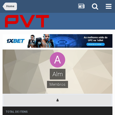
Home
Alm
Membros
TOTAL DE ITENS