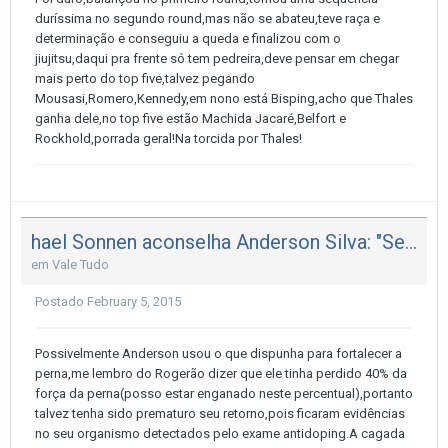
duríssima no segundo round,mas não se abateu,teve raça e
determinação e conseguiu a queda e finalizou com o
jiujitsu,daqui pra frente só tem pedreira,deve pensar em chegar
mais perto do top five,talvez pegando
Mousasi,Romero,Kennedy,em nono está Bisping,acho que Thales
ganha dele,no top five estão Machida Jacaré,Belfort e
Rockhold,porrada geral!Na torcida por Thales!
hael Sonnen aconselha Anderson Silva: "Se fez isso, saia e diga qu
em
Vale Tudo
Postado
February 5, 2015
Possivelmente Anderson usou o que dispunha para fortalecer a
perna,me lembro do Rogerão dizer que ele tinha perdido 40% da
força da perna(posso estar enganado neste percentual),portanto
talvez tenha sido prematuro seu retorno,pois ficaram evidências
no seu organismo detectados pelo exame antidoping.A cagada