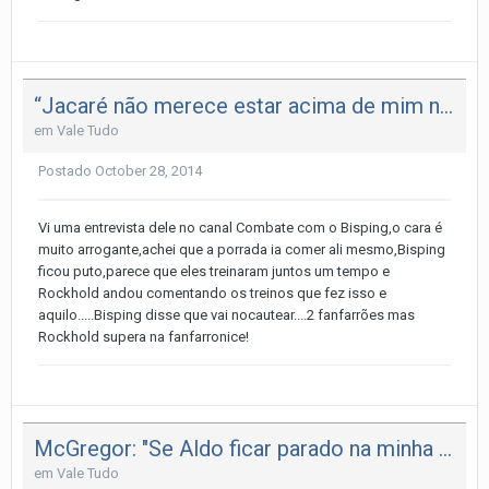
“Jacaré não merece estar acima de mim no ranking”, diz Rockhold
em
Vale Tudo
Postado
October 28, 2014
Vi uma entrevista dele no canal Combate com o Bisping,o cara é
muito arrogante,achei que a porrada ia comer ali mesmo,Bisping
ficou puto,parece que eles treinaram juntos um tempo e
Rockhold andou comentando os treinos que fez isso e
aquilo.....Bisping disse que vai nocautear....2 fanfarrões mas
Rockhold supera na fanfarronice!
McGregor: "Se Aldo ficar parado na minha frente, a luta acabará rá
em
Vale Tudo