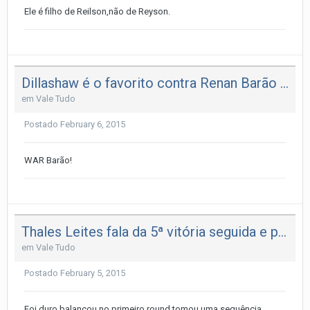
Ele é filho de Reilson,não de Reyson.
Dillashaw é o favorito contra Renan Barão em sites de apostas
em
Vale Tudo
Postado
February 6, 2015
WAR Barão!
Thales Leites fala da 5ª vitória seguida e pretensão de título
em
Vale Tudo
Postado
February 5, 2015
Foi duro,balançou no primeiro round,tomou uma sequência