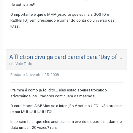
de cotovelos!!!
O importante é que o MMA(esporte que eu mais GOSTO e
RESPEITO) vem crescendo e tomando conta do universo das
lutas!
Affliction divulga card parcial para 'Day of Reckoning'
em
Vale Tudo
Postado
November 25, 2008
Pra mim é como ja foi dito... eles estão apenas trocando
adversários, os lutadores continuam os mesmos!
O card é bom SIM! Mas se a intenção é bater o UFC... vão precisar
remar MUUUUUUUUITO!
Isso sem falar que eles anunciam um evento e depois mudam de
data umas... 20 vezes? rsrs