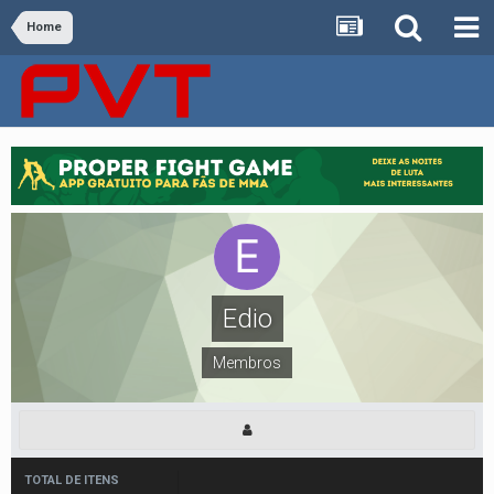
Home
Edio
Membros
TOTAL DE ITENS