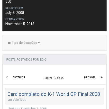
550
REGISTRO EM
July 8, 2008
ÚLTIMA VISITA
November 5, 2013
Tipo de Conteúdo
POSTS POSTADOS POR EDIO
ANTERIOR
PRÓXIMA
Página 13 de 22
Card completo do K-1 World GP Final 2008
em
Vale Tudo
Postado
December 2, 2008