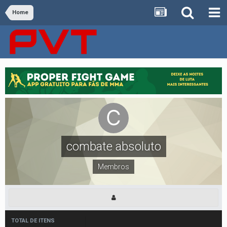
Home
combate absoluto
Membros
TOTAL DE ITENS