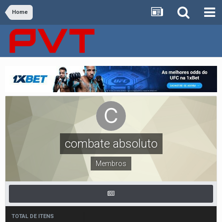
Home
combate absoluto
Membros
TOTAL DE ITENS