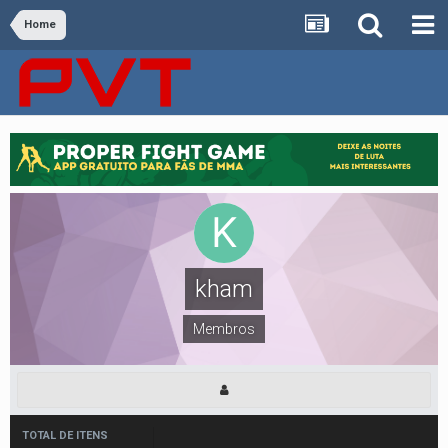
Home
kham
Membros
TOTAL DE ITENS