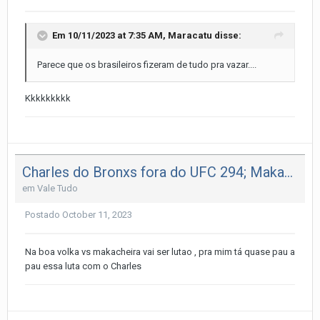
Em 10/11/2023 at 7:35 AM,
Maracatu
disse:
Parece que os brasileiros fizeram de tudo pra vazar....
Kkkkkkkkk
Charles do Bronxs fora do UFC 294; Makachev vs Volkanovski é o novo Main Event.
em
Vale Tudo
Postado
October 11, 2023
Na boa volka vs makacheira vai ser lutao , pra mim tá quase pau a
pau essa luta com o Charles