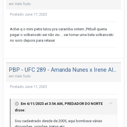
em
Vale Tudo
Postado
June 17, 2023
Achei q o mini petis lutou pra caramba ontem ,Pitbull queria
pegar o volkanoski sei não viu ....vai tomar uma bela volkanoski
no soro depois para relaxar
PBP - UFC 289 - Amanda Nunes x Irene Aldana, Charles x Dariush
em
Vale Tudo
Postado
June 11, 2023
Em 6/11/2023 at 3:56 AM,
PREDADOR DO NORTE
disse:
Sou cadastrado desde de 2005, aqui bombava várias
dircursões, opinões, tretas etc......