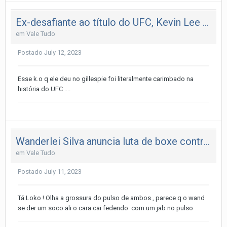
Ex-desafiante ao título do UFC, Kevin Lee anuncia aposentadoria do MMA e explica decisão
em
Vale Tudo
Postado
July 12, 2023
Esse k.o q ele deu no gillespie foi literalmente carimbado na
história do UFC ....
Wanderlei Silva anuncia luta de boxe contra fisiculturista em novembro
em
Vale Tudo
Postado
July 11, 2023
Tá Loko ! Olha a grossura do pulso de ambos , parece q o wand
se der um soco ali o cara cai fedendo com um jab no pulso