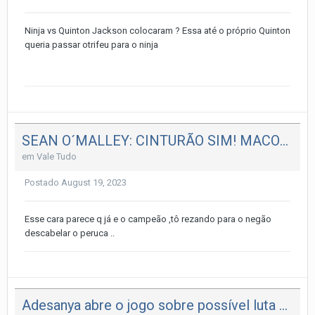
Ninja vs Quinton Jackson colocaram ? Essa até o próprio Quinton
queria passar otrifeu para o ninja
SEAN O´MALLEY: CINTURÃO SIM! MACONHA E FAIXA-PRETA NÃO.
em
Vale Tudo
Postado
August 19, 2023
Esse cara parece q já e o campeão ,tô rezando para o negão
descabelar o peruca ..
Adesanya abre o jogo sobre possível luta pelo cinturão UFC contra Chimaev