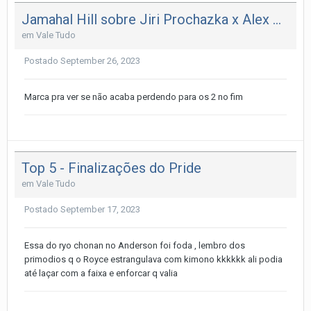
Jamahal Hill sobre Jiri Prochazka x Alex Poatan: Veremos quem se senta no trono ‘até o retorno do rei’
em
Vale Tudo
Postado
September 26, 2023
Marca pra ver se não acaba perdendo para os 2 no fim
Top 5 - Finalizações do Pride
em
Vale Tudo
Postado
September 17, 2023
Essa do ryo chonan no Anderson foi foda , lembro dos
primodios q o Royce estrangulava com kimono kkkkkk ali podia
até laçar com a faixa e enforcar q valia