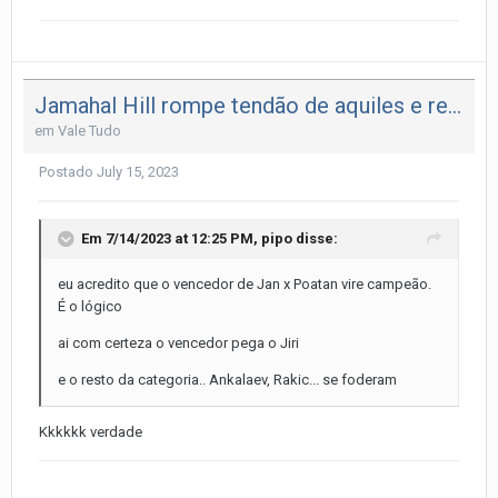
Jamahal Hill rompe tendão de aquiles e renúncia o cinturão dos meio pesados
em
Vale Tudo
Postado
July 15, 2023
Em 7/14/2023 at 12:25 PM,
pipo
disse:
eu acredito que o vencedor de Jan x Poatan vire campeão.
É o lógico
ai com certeza o vencedor pega o Jiri
e o resto da categoria.. Ankalaev, Rakic... se foderam
Kkkkkk verdade