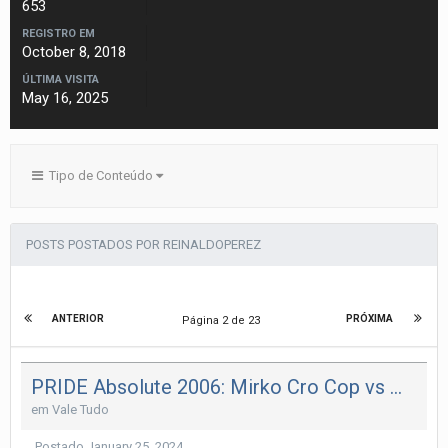
653
REGISTRO EM
October 8, 2018
ÚLTIMA VISITA
May 16, 2025
Tipo de Conteúdo
POSTS POSTADOS POR REINALDOPEREZ
ANTERIOR
PRÓXIMA
Página 2 de 23
PRIDE Absolute 2006: Mirko Cro Cop vs Wanderlei Silva
em
Vale Tudo
Postado
January 25, 2024