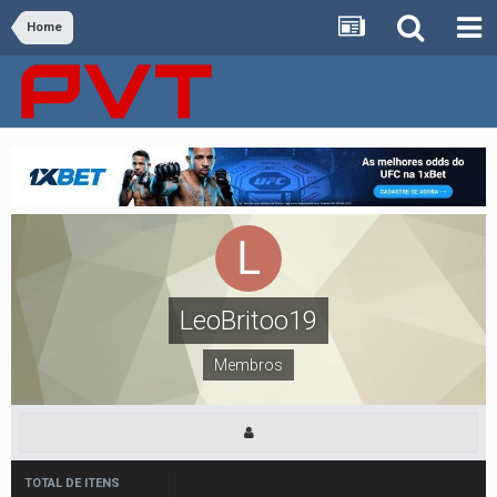
Home
LeoBritoo19
Membros
TOTAL DE ITENS