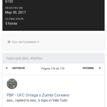
6153
REGISTRO EM
May 30, 2017
ÚLTIMA VISITA
5 horas
Tipo de Conteúdo
TUDO QUE SISO_ POSTOU
ANTERIOR
PRÓXIMA
Página 176 de 179
PBP - UFC Ortega x Zumbi Coreano
siso_
replied to
siso_
's topic in
Vale Tudo