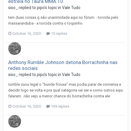
estreia no Taura MMA 10
siso_
replied to
pipo
's topic in
Vale Tudo
tem duas coisas q são unanimidade aqui no fórum: - torcida pelo
massaranduba - a torcida contra o toquinho
October 16, 2020
15 replies
Anthony Rumble Johnson detona Borrachinha nas
redes sociais
siso_
replied to
pipo
's topic in
Vale Tudo
rumble zuou legal o "bunda frouxa" mas podia parar de conversa e
decidir logo se volta e pra qual categoria vai ser e como outros aqui
falaram...não vejo a menor chance do borrachinha contra ele
October 16, 2020
109 replies