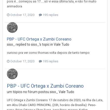
pois é....começou as 17.....só vi essa última luta, e não foi muito
animadora
October 17, 2020
195 replies
PBP - UFC Ortega x Zumbi Coreano
siso_
replied to
siso_
's topic in
Vale Tudo
curioso pra ver como thomas volta depois de tanto tempo
October 17, 2020
195 replies
PBP - UFC Ortega x Zumbi Coreano
um tópico no fórum postou
siso_
Vale Tudo
UFC Ortega x Zumbi Coreano 17 de outubro de 2020, na Ilha da Luta,
em Abu Dhabi CARD PRINCIPAL (20h, horário de Brasília): Peso-
pena: Brian Ortega x Chan Sung Jung Peso-mosca: Katlyn...