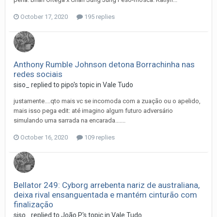
October 17, 2020
195 replies
Anthony Rumble Johnson detona Borrachinha nas
redes sociais
siso_
replied to
pipo
's topic in
Vale Tudo
justamente....qto mais vc se incomoda com a zuação ou o apelido,
mais isso pega edit: até imagino algum futuro adversário
simulando uma sarrada na encarada.......
October 16, 2020
109 replies
Bellator 249: Cyborg arrebenta nariz de australiana,
deixa rival ensanguentada e mantém cinturão com
finalização
siso_
replied to
João P
's topic in
Vale Tudo