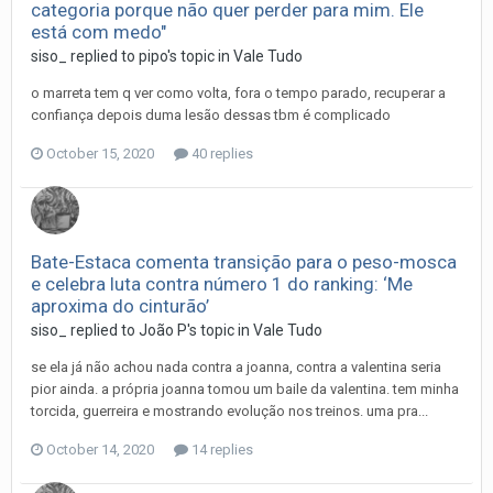
categoria porque não quer perder para mim. Ele
está com medo"
siso_
replied to
pipo
's topic in
Vale Tudo
o marreta tem q ver como volta, fora o tempo parado, recuperar a
confiança depois duma lesão dessas tbm é complicado
October 15, 2020
40 replies
Bate-Estaca comenta transição para o peso-mosca
e celebra luta contra número 1 do ranking: ‘Me
aproxima do cinturão’
siso_
replied to
João P
's topic in
Vale Tudo
se ela já não achou nada contra a joanna, contra a valentina seria
pior ainda. a própria joanna tomou um baile da valentina. tem minha
torcida, guerreira e mostrando evolução nos treinos. uma pra...
October 14, 2020
14 replies