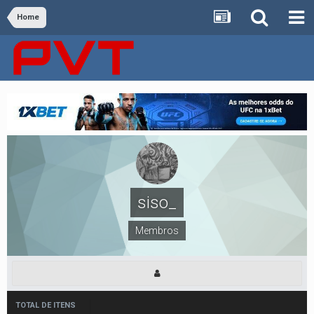
Home
siso_
Membros
TOTAL DE ITENS