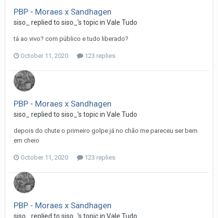
PBP - Moraes x Sandhagen
siso_
replied to
siso_
's topic in
Vale Tudo
tá ao vivo? com público e tudo liberado?
October 11, 2020
123 replies
PBP - Moraes x Sandhagen
siso_
replied to
siso_
's topic in
Vale Tudo
depois do chute o primeiro golpe já no chão me pareceu ser bem
em cheio
October 11, 2020
123 replies
PBP - Moraes x Sandhagen
siso_
replied to
siso_
's topic in
Vale Tudo