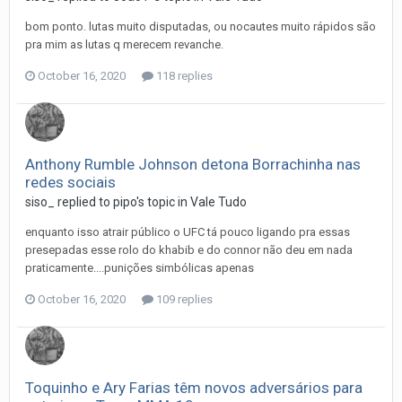
bom ponto. lutas muito disputadas, ou nocautes muito rápidos são
pra mim as lutas q merecem revanche.
October 16, 2020
118 replies
Anthony Rumble Johnson detona Borrachinha nas
redes sociais
siso_
replied to
pipo
's topic in
Vale Tudo
enquanto isso atrair público o UFC tá pouco ligando pra essas
presepadas esse rolo do khabib e do connor não deu em nada
praticamente....punições simbólicas apenas
October 16, 2020
109 replies
Toquinho e Ary Farias têm novos adversários para