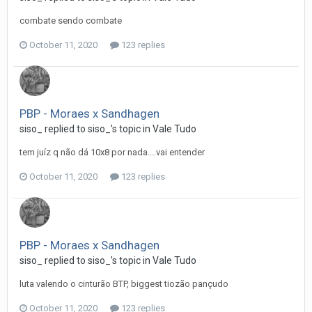
combate sendo combate
October 11, 2020
123 replies
PBP - Moraes x Sandhagen
siso_
replied to
siso_
's topic in
Vale Tudo
tem juíz q não dá 10x8 por nada....vai entender
October 11, 2020
123 replies
PBP - Moraes x Sandhagen
siso_
replied to
siso_
's topic in
Vale Tudo
luta valendo o cinturão BTP, biggest tiozão pançudo
October 11, 2020
123 replies