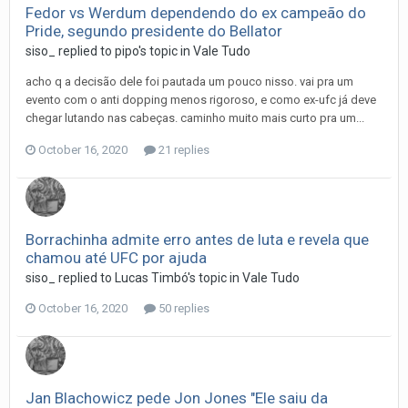
Fedor vs Werdum dependendo do ex campeão do
Pride, segundo presidente do Bellator
siso_
replied to
pipo
's topic in
Vale Tudo
acho q a decisão dele foi pautada um pouco nisso. vai pra um
evento com o anti dopping menos rigoroso, e como ex-ufc já deve
chegar lutando nas cabeças. caminho muito mais curto pra um...
October 16, 2020
21 replies
Borrachinha admite erro antes de luta e revela que
chamou até UFC por ajuda
siso_
replied to
Lucas Timbó
's topic in
Vale Tudo
October 16, 2020
50 replies
Jan Blachowicz pede Jon Jones "Ele saiu da