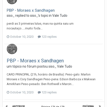
PBP - Moraes x Sandhagen
siso_
replied to
siso_
's topic in
Vale Tudo
perdi as 3 primeiras lutas, mas na quinta saiu um
nocautaço.....muito foda...
October 10, 2020
123 replies
PBP - Moraes x Sandhagen
um tópico no fórum postou
siso_
Vale Tudo
CARD PRINCIPAL (21h, horário de Brasília): Peso-galo: Marlon
Moraes x Cory Sandhagen Peso-pena: Edson Barboza x Makwan
Amirkhani Peso-pesado: Ben Rothwell x Marcin...
October 10, 2020
123 replies
ANTERIOR
PRÓXIMA
Página 176 de 179