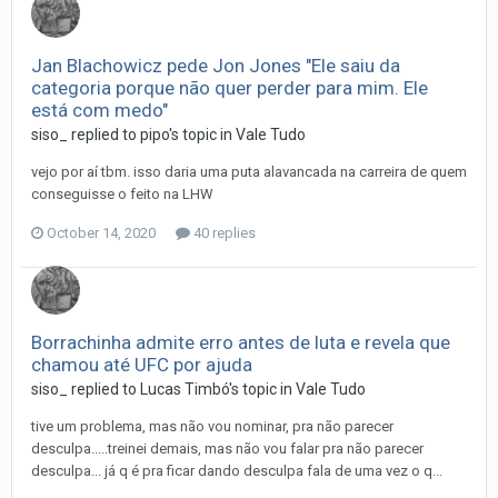
Jan Blachowicz pede Jon Jones "Ele saiu da
categoria porque não quer perder para mim. Ele
está com medo"
siso_
replied to
pipo
's topic in
Vale Tudo
vejo por aí tbm. isso daria uma puta alavancada na carreira de quem
conseguisse o feito na LHW
October 14, 2020
40 replies
Borrachinha admite erro antes de luta e revela que
chamou até UFC por ajuda
siso_
replied to
Lucas Timbó
's topic in
Vale Tudo
tive um problema, mas não vou nominar, pra não parecer
desculpa.....treinei demais, mas não vou falar pra não parecer
desculpa... já q é pra ficar dando desculpa fala de uma vez o q...