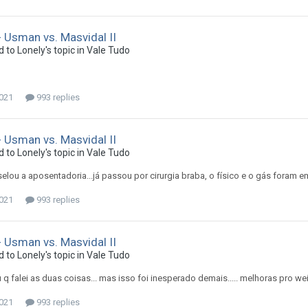
 Usman vs. Masvidal II
d to
Lonely
's topic in
Vale Tudo
2021
993 replies
 Usman vs. Masvidal II
d to
Lonely
's topic in
Vale Tudo
elou a aposentadoria...já passou por cirurgia braba, o físico e o gás foram
2021
993 replies
 Usman vs. Masvidal II
d to
Lonely
's topic in
Vale Tudo
u q falei as duas coisas... mas isso foi inesperado demais..... melhoras pro w
2021
993 replies