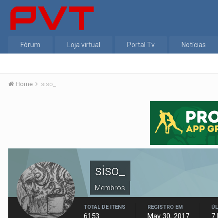
Fórum
Loja virtual
Portal Tv
Notícias
Home
siso_
siso_
Membros
TOTAL DE ITENS
REGISTRO EM
ÚL
6153
May 30, 2017
7