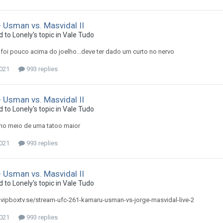
 Usman vs. Masvidal II
d to
Lonely
's topic in
Vale Tudo
foi pouco acima do joelho...deve ter dado um curto no nervo
2021
993 replies
 Usman vs. Masvidal II
d to
Lonely
's topic in
Vale Tudo
no meio de uma tatoo maior
2021
993 replies
 Usman vs. Masvidal II
d to
Lonely
's topic in
Vale Tudo
.vipboxtv.se/stream-ufc-261-kamaru-usman-vs-jorge-masvidal-live-2
2021
993 replies