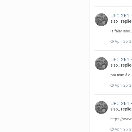
UFC 261 -
siso_
replie
ia falar isso
April 25, 
UFC 261 -
siso_
replie
pra mim é q 
April 25, 
UFC 261 -
siso_
replie
https://www
April 25, 