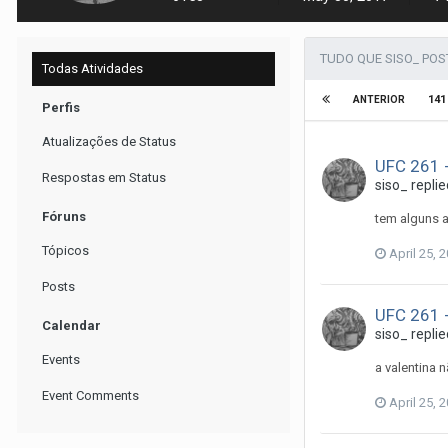
TUDO QUE SISO_ PO
Todas Atividades
141
ANTERIOR
Perfis
Atualizações de Status
UFC 261 -
Respostas em Status
siso_
replie
Fóruns
tem alguns a
Tópicos
April 25, 
Posts
UFC 261 -
Calendar
siso_
replie
Events
a valentina 
Event Comments
April 25, 