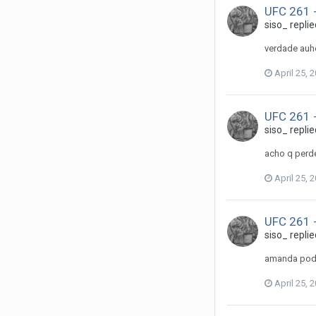
UFC 261 -
siso_
replie
verdade au
April 25, 
UFC 261 -
siso_
replie
acho q perde
April 25, 
UFC 261 -
siso_
replie
amanda pode 
April 25, 