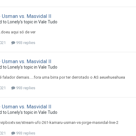
 Usman vs. Masvidal II
d to
Lonely
's topic in
Vale Tudo
...doeu aqui só de ver
2021
993 replies
 Usman vs. Masvidal II
d to
Lonely
's topic in
Vale Tudo
é falador demais.....fora uma birra por ter derrotado o AS aeuehueahuea
2021
993 replies
 Usman vs. Masvidal II
d to
Lonely
's topic in
Vale Tudo
.vipboxtv.se/stream-ufc-261-kamaru-usman-vs-jorge-masvidal-live-2
2021
993 replies