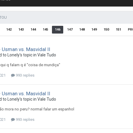
STOU
142
143
144
145
146
147
148
149
150
151
PR
 Usman vs. Masvidal II
d to
Lonely
's topic in
Vale Tudo
qui q falam q é "coisa de mundiça"
2021
993 replies
 Usman vs. Masvidal II
d to
Lonely
's topic in
Vale Tudo
não mora no peru? normal falar um espanhol
2021
993 replies