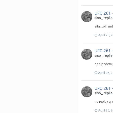
UFC 261 -
siso_
replie
eita....olhan
April 25, 
UFC 261 -
siso_
replie
qdo pedem p
April 25, 
UFC 261 -
siso_
replie
no replay q 
April 25, 