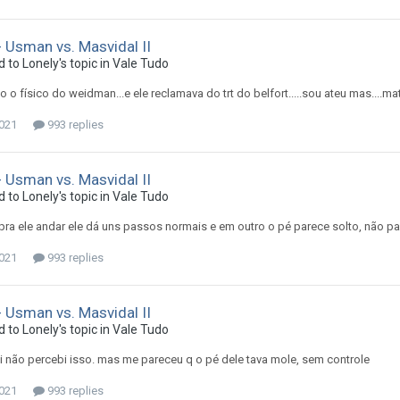
 Usman vs. Masvidal II
d to
Lonely
's topic in
Vale Tudo
do o físico do weidman...e ele reclamava do trt do belfort.....sou ateu mas....ma
2021
993 replies
 Usman vs. Masvidal II
d to
Lonely
's topic in
Vale Tudo
ra ele andar ele dá uns passos normais e em outro o pé parece solto, não p
2021
993 replies
 Usman vs. Masvidal II
d to
Lonely
's topic in
Vale Tudo
vi não percebi isso. mas me pareceu q o pé dele tava mole, sem controle
2021
993 replies