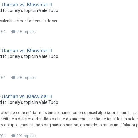
 Usman vs. Masvidal II
d to
Lonely
's topic in
Vale Tudo
 valentina é bonito demais de ver
2021
993 replies
 Usman vs. Masvidal II
d to
Lonely
's topic in
Vale Tudo
2021
993 replies
 Usman vs. Masvidal II
d to
Lonely
's topic in
Vale Tudo
e citou no comentário...mas em nenhum momento puxei algo sobrenatural... falav
 mérito ela dele ter defendido o chute do anderson, e não de ter sido um acid
o do tipo....mas citando originais do samba, do saudoso mussum..."falador pas
2021
993 replies