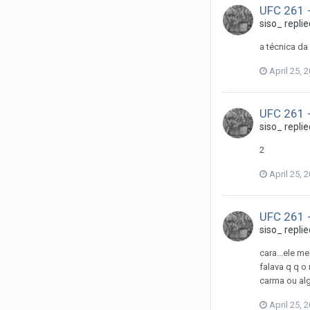
UFC 261 -
siso_
replie
a técnica da
April 25, 
UFC 261 -
siso_
replie
2
April 25, 
UFC 261 -
siso_
replie
cara...ele m
falava q q o
carma ou alg
April 25, 