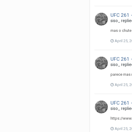
UFC 261 -
siso_
replie
mas o chute 
April 25, 
UFC 261 -
siso_
replie
parece mas 
April 25, 
UFC 261 -
siso_
replie
https://www
April 25, 