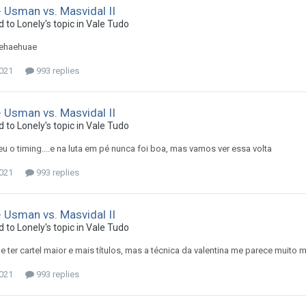
 Usman vs. Masvidal II
d to
Lonely
's topic in
Vale Tudo
hehaehuae
2021
993 replies
 Usman vs. Masvidal II
d to
Lonely
's topic in
Vale Tudo
u o timing....e na luta em pé nunca foi boa, mas vamos ver essa volta
2021
993 replies
 Usman vs. Masvidal II
d to
Lonely
's topic in
Vale Tudo
ter cartel maior e mais títulos, mas a técnica da valentina me parece muito m
2021
993 replies