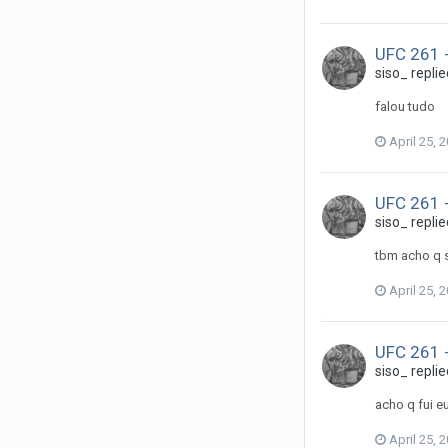
UFC 261 -
siso_
replie
falou tudo
April 25, 
UFC 261 -
siso_
replie
tbm acho q s
April 25, 
UFC 261 -
siso_
replie
acho q fui e
April 25, 