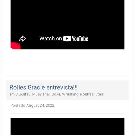
Rolles Gracie entrevista!!!
em
Jiu-Jitsu, Muay Thai, Boxe, Wrestling e outras lutas
Postado
August 24, 2022