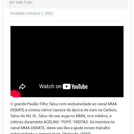
em
Vale Tudo
Postado
October 1, 2022
O grande Paulão Filho falou com exclusividade ao canal MMA
DEBATE e contou vários causos da época de ouro na Carlson,
falou do NO GI , falou de seu auge no MMA, nos médios, e
criticou duramente ACELINO ¨POPÓ¨ FREITAS. Se inscreva no
canal MMA DEBATE, deixe seu like e ajude nosso trabalho
independente a crescer mais. Obrigado. OSS!!!