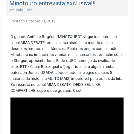
Minotouro entrevista exclusiva!!!
em
Vale Tudo
Postado
October 11, 2019
O grande Antônio Rogério ¨MINOTOURO¨ Nogueira contou ao
canal MMA DEBATE toda sua rica história no mundo da luta,
desde os tempos da infância na Bahia, as brigas com o irmão
Minotauro na infância, as vitórias mais marcantes, revanche com
o Shogun, aposentadoria, Pride x UFC, começo da rivalidade
entre BTT x Chute Boxe, qual o ¨jogo¨ ideal pra alguém tentar
bater Jon Jones, USADA, aposentadoria, elegeu os seus 5
maiores da história e MUITO MAIS, imperdível para os fãs da luta.
Se inscreva no canal MMA DEBATE , DEIXE SEU LIKE,
COMPARTILHE, espero que gostem. Oss!!!