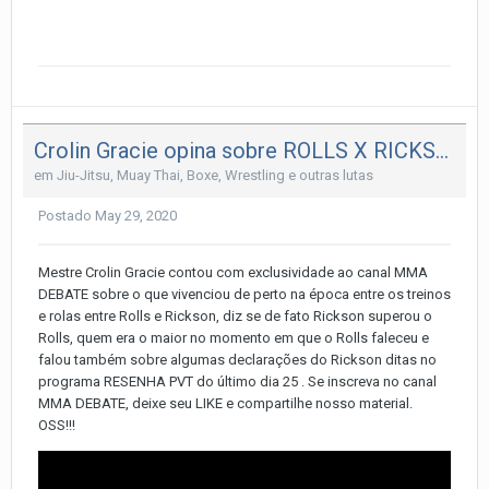
Crolin Gracie opina sobre ROLLS X RICKSON
em
Jiu-Jitsu, Muay Thai, Boxe, Wrestling e outras lutas
Postado
May 29, 2020
Mestre Crolin Gracie contou com exclusividade ao canal MMA
DEBATE sobre o que vivenciou de perto na época entre os treinos
e rolas entre Rolls e Rickson, diz se de fato Rickson superou o
Rolls, quem era o maior no momento em que o Rolls faleceu e
falou também sobre algumas declarações do Rickson ditas no
programa RESENHA PVT do último dia 25 . Se inscreva no canal
MMA DEBATE, deixe seu LIKE e compartilhe nosso material.
OSS!!!