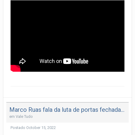
Marco Ruas fala da luta de portas fechadas que seu aluno e um aluno do Carlson fizeram!!!
em
Vale Tudo
Postado
October 15, 2022