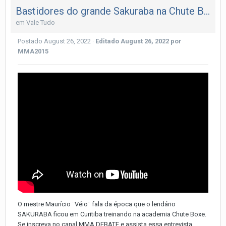
Bastidores do grande Sakuraba na Chute Boxe!!!
em
Vale Tudo
Postado
August 26, 2022
·
Editado
August 26, 2022
por
MMA2015
O mestre Maurício ¨Véio¨ fala da época que o lendário
SAKURABA ficou em Curitiba treinando na academia Chute Boxe.
Se inscreva no canal MMA DEBATE e assista essa entrevista