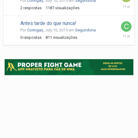
Por
Coringarj
,
July 10, 2015
em
Segundona
July
2
respostas
1187
visualizações
23,
2015
Antes tarde do que nunca!
Por
Coringarj
,
July 10, 2015
em
Segundona
July
0
respostas
811
visualizações
10,
2015