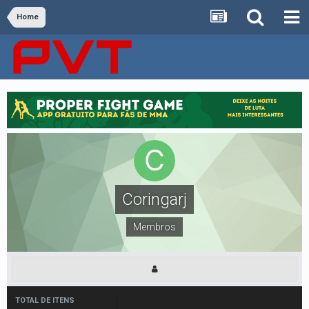
Home
Coringarj
Membros
TOTAL DE ITENS