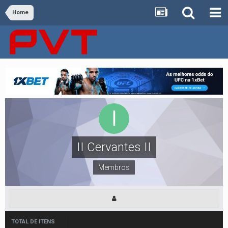
Home
II Cervantes II
Membros
TOTAL DE ITENS