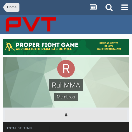
Home
RuhMMA
Membros
TOTAL DE ITENS