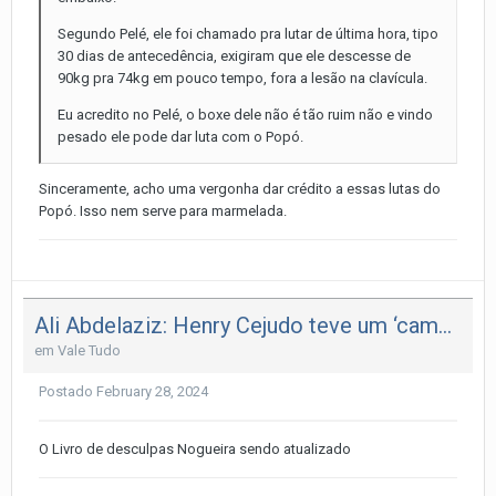
Segundo Pelé, ele foi chamado pra lutar de última hora, tipo
30 dias de antecedência, exigiram que ele descesse de
90kg pra 74kg em pouco tempo, fora a lesão na clavícula.
Eu acredito no Pelé, o boxe dele não é tão ruim não e vindo
pesado ele pode dar luta com o Popó.
Sinceramente, acho uma vergonha dar crédito a essas lutas do
Popó. Isso nem serve para marmelada.
Ali Abdelaziz: Henry Cejudo teve um ‘camp horrível’, lutou contra Merab Dvalishvili com lesão na virilha no UFC 298
em
Vale Tudo
Postado
February 28, 2024
O Livro de desculpas Nogueira sendo atualizado