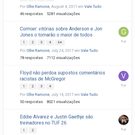
7,
Por
Ollie Ramone
,
August 4, 2017
em
Vale Tudo
2017
46
respostas
5281
visualizações
Cormier: vitórias sobre Anderson e Jon
Jones o tornarão o maior de todos
July
1
2
3
4
6
26,
Por
Ollie Ramone
,
July 24, 2017
em
Vale Tudo
2017
78
respostas
7112
visualizações
Floyd não perdoa supostos comentários
racistas de McGregor
July
1
2
3
4
21,
Por
Ollie Ramone
,
July 14, 2017
em
Vale Tudo
2017
50
respostas
8021
visualizações
Eddie Alvarez e Justin Gaethje são
treinadores no TUF 26
July
1
2
20,