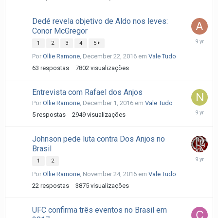
Dedé revela objetivo de Aldo nos leves:
Conor McGregor
Decembe
1
2
3
4
5
29,
Por
Ollie Ramone
,
December 22, 2016
em
Vale Tudo
2016
63
respostas
7802
visualizações
Entrevista com Rafael dos Anjos
Por
Ollie Ramone
,
December 1, 2016
em
Vale Tudo
Decembe
5
respostas
2949
visualizações
1,
2016
Johnson pede luta contra Dos Anjos no
Brasil
Novembe
1
2
26,
Por
Ollie Ramone
,
November 24, 2016
em
Vale Tudo
2016
22
respostas
3875
visualizações
UFC confirma três eventos no Brasil em