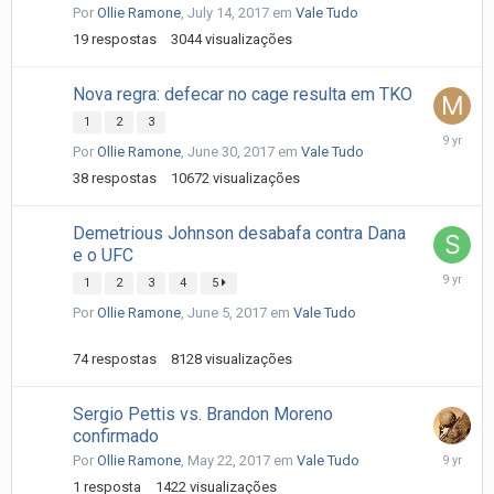
Por
Ollie Ramone
,
July 14, 2017
em
Vale Tudo
2017
19
respostas
3044
visualizações
Nova regra: defecar no cage resulta em TKO
1
2
3
July
Por
Ollie Ramone
,
June 30, 2017
em
Vale Tudo
5,
2017
38
respostas
10672
visualizações
Demetrious Johnson desabafa contra Dana
e o UFC
June
1
2
3
4
5
18,
Por
Ollie Ramone
,
June 5, 2017
em
Vale Tudo
2017
74
respostas
8128
visualizações
Sergio Pettis vs. Brandon Moreno
confirmado
May
Por
Ollie Ramone
,
May 22, 2017
em
Vale Tudo
22,
1
resposta
1422
visualizações
2017