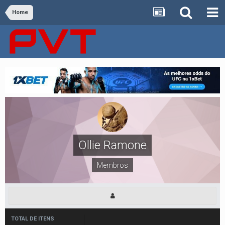
Home
Ollie Ramone
Membros
TOTAL DE ITENS