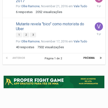
2017
Novembe
Por
Ollie Ramone
,
November 21, 2016
em
Vale Tudo
21,
6
respostas
2052
visualizações
2016
Mutante revela "bico" como motorista do
Uber
Novembe
1
2
3
19,
Por
Ollie Ramone
,
November 17, 2016
em
Vale Tudo
2016
40
respostas
7502
visualizações
ANTERIOR
PRÓXIMA
Página 1 de 2