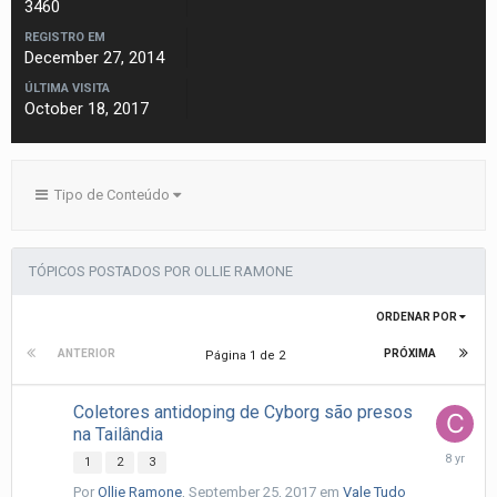
3460
REGISTRO EM
December 27, 2014
ÚLTIMA VISITA
October 18, 2017
Tipo de Conteúdo
TÓPICOS POSTADOS POR OLLIE RAMONE
ORDENAR POR
ANTERIOR
PRÓXIMA
Página 1 de 2
Coletores antidoping de Cyborg são presos
na Tailândia
Septemb
1
2
3
30,
Por
Ollie Ramone
,
September 25, 2017
em
Vale Tudo
2017