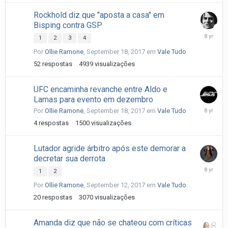
Rockhold diz que "aposta a casa" em
Bisping contra GSP
Septemb
1
2
3
4
22,
Por
Ollie Ramone
,
September 18, 2017
em
Vale Tudo
2017
52
respostas
4939
visualizações
UFC encaminha revanche entre Aldo e
Lamas para evento em dezembro
Septemb
Por
Ollie Ramone
,
September 18, 2017
em
Vale Tudo
19,
4
respostas
1500
visualizações
2017
Lutador agride árbitro após este demorar a
decretar sua derrota
Septemb
1
2
14,
Por
Ollie Ramone
,
September 12, 2017
em
Vale Tudo
2017
20
respostas
3070
visualizações
Amanda diz que não se chateou com críticas