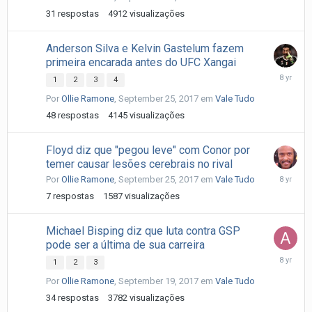
31
respostas
4912
visualizações
Anderson Silva e Kelvin Gastelum fazem
primeira encarada antes do UFC Xangai
Septemb
1
2
3
4
27,
Por
Ollie Ramone
,
September 25, 2017
em
Vale Tudo
2017
48
respostas
4145
visualizações
Floyd diz que "pegou leve" com Conor por
temer causar lesões cerebrais no rival
Septemb
Por
Ollie Ramone
,
September 25, 2017
em
Vale Tudo
26,
7
respostas
1587
visualizações
2017
Michael Bisping diz que luta contra GSP
pode ser a última de sua carreira
Septemb
1
2
3
23,
Por
Ollie Ramone
,
September 19, 2017
em
Vale Tudo
2017
34
respostas
3782
visualizações