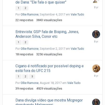
de Dana: "Ele fala o que quiser"
Septemb
1
2
5,
Por
Ollie Ramone
,
September 4, 2017
em
Vale Tudo
2017
22
respostas
3843
visualizações
Entrevista: GSP fala de Bisping, Jones,
Anderson Silva, Conor etc
Septemb
1
2
3,
Por
Ollie Ramone
,
September 2, 2017
em
Vale Tudo
2017
18
respostas
3256
visualizações
Cigano é notificado por possível doping e
está fora do UFC 215
August
1
2
3
21,
Por
Ollie Ramone
,
August 18, 2017
em
Vale Tudo
2017
39
respostas
4929
visualizações
Dana divulga vídeo que mostra Mcgregor
derrubando Malignaggi