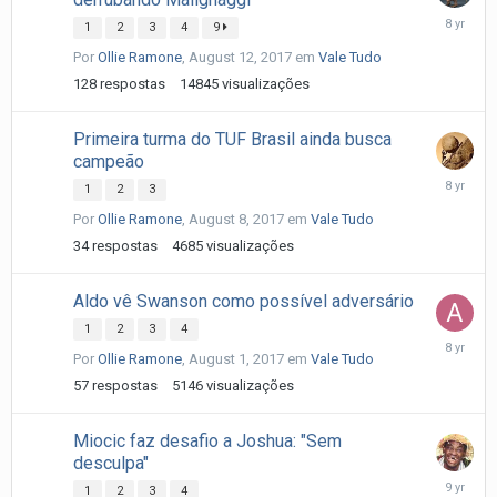
August
1
2
3
4
9
18,
Por
Ollie Ramone
,
August 12, 2017
em
Vale Tudo
2017
128
respostas
14845
visualizações
Primeira turma do TUF Brasil ainda busca
campeão
August
1
2
3
12,
Por
Ollie Ramone
,
August 8, 2017
em
Vale Tudo
2017
34
respostas
4685
visualizações
Aldo vê Swanson como possível adversário
1
2
3
4
August
Por
Ollie Ramone
,
August 1, 2017
em
Vale Tudo
9,
2017
57
respostas
5146
visualizações
Miocic faz desafio a Joshua: "Sem
desculpa"
August
1
2
3
4