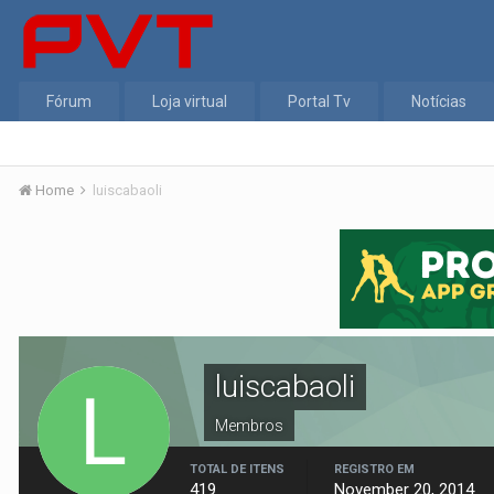
Fórum
Loja virtual
Portal Tv
Notícias
Home
luiscabaoli
luiscabaoli
Membros
TOTAL DE ITENS
REGISTRO EM
419
November 20, 2014