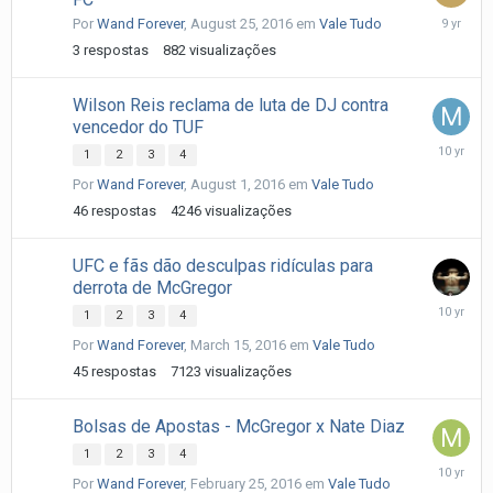
August
Por
Wand Forever
,
August 25, 2016
em
Vale Tudo
26,
3
respostas
882
visualizações
2016
Wilson Reis reclama de luta de DJ contra
vencedor do TUF
August
1
2
3
4
2,
Por
Wand Forever
,
August 1, 2016
em
Vale Tudo
2016
46
respostas
4246
visualizações
UFC e fãs dão desculpas ridículas para
derrota de McGregor
March
1
2
3
4
16,
Por
Wand Forever
,
March 15, 2016
em
Vale Tudo
2016
45
respostas
7123
visualizações
Bolsas de Apostas - McGregor x Nate Diaz
1
2
3
4
March
Por
Wand Forever
,
February 25, 2016
em
Vale Tudo
6,