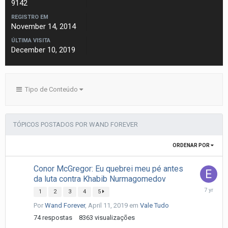
9142
REGISTRO EM
November 14, 2014
ÚLTIMA VISITA
December 10, 2019
Tipo de Conteúdo
TÓPICOS POSTADOS POR WAND FOREVER
ORDENAR POR
Conor McGregor: Eu quebrei meu pé antes
da luta contra Khabib Nurmagomedov
April
1
2
3
4
5
16,
Por
Wand Forever
,
April 11, 2019
em
Vale Tudo
2019
74
respostas
8363
visualizações