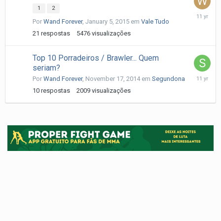
1
2
January
Por
Wand Forever
,
January 5, 2015
em
Vale Tudo
6,
2015
21
respostas
5476
visualizações
Top 10 Porradeiros / Brawler... Quem
seriam?
Decembe
Por
Wand Forever
,
November 17, 2014
em
Segundona
27,
10
respostas
2009
visualizações
2014