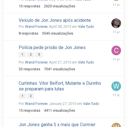
July
13
respostas
2620
visualizações
10,
2015
Veículo de Jon Jones após acidente
Por
Wand Forever
,
April 28, 2015
em
Vale Tudo
April
8
respostas
5545
visualizações
29,
2015
Polícia pede prisão de Jon Jones
1
2
3
April
Por
Wand Forever
,
April 27, 2015
em
Vale Tudo
28,
2015
33
respostas
7041
visualizações
Curtinhas: Vitor Belfort, Mutante e Durinho
se preparam para lutas
January
1
2
28,
Por
Wand Forever
,
January 27, 2015
em
Vale Tudo
2015
15
respostas
4411
visualizações
Jon Jones ganha 5 x mais que Cormier