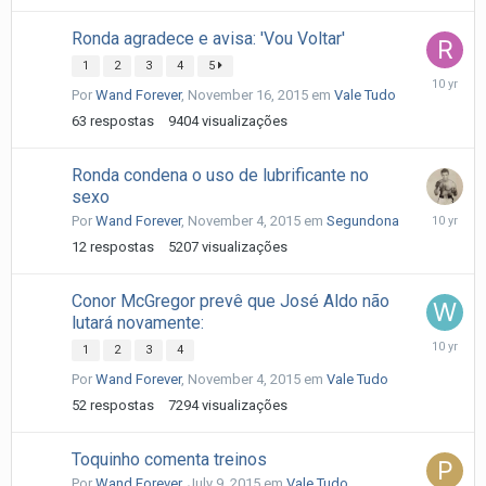
Ronda agradece e avisa: 'Vou Voltar'
1
2
3
4
5
Novembe
Por
Wand Forever
,
November 16, 2015
em
Vale Tudo
17,
2015
63
respostas
9404
visualizações
Ronda condena o uso de lubrificante no
sexo
Novembe
Por
Wand Forever
,
November 4, 2015
em
Segundona
5,
12
respostas
5207
visualizações
2015
Conor McGregor prevê que José Aldo não
lutará novamente:
Novembe
1
2
3
4
6,
Por
Wand Forever
,
November 4, 2015
em
Vale Tudo
2015
52
respostas
7294
visualizações
Toquinho comenta treinos
Por
Wand Forever
,
July 9, 2015
em
Vale Tudo