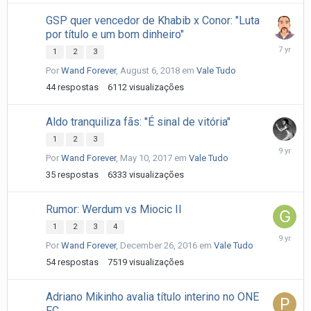
GSP quer vencedor de Khabib x Conor: "Luta
por título e um bom dinheiro"
August
1
2
3
15,
Por
Wand Forever
,
August 6, 2018
em
Vale Tudo
2018
44
respostas
6112
visualizações
Aldo tranquiliza fãs: "É sinal de vitória"
1
2
3
May
Por
Wand Forever
,
May 10, 2017
em
Vale Tudo
15,
2017
35
respostas
6333
visualizações
Rumor: Werdum vs Miocic II
1
2
3
4
Decembe
Por
Wand Forever
,
December 26, 2016
em
Vale Tudo
27,
2016
54
respostas
7519
visualizações
Adriano Mikinho avalia título interino no ONE
FC