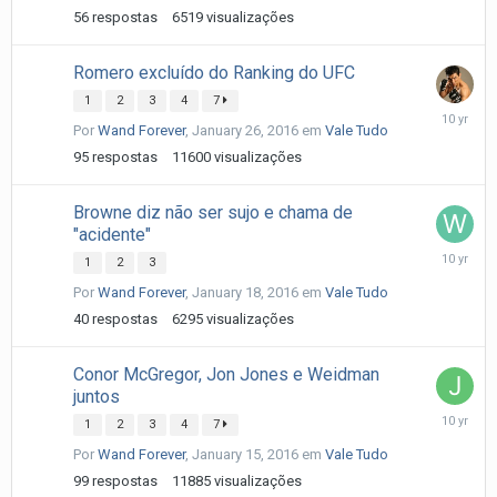
2016
56
respostas
6519
visualizações
Romero excluído do Ranking do UFC
1
2
3
4
7
January
Por
Wand Forever
,
January 26, 2016
em
Vale Tudo
28,
2016
95
respostas
11600
visualizações
Browne diz não ser sujo e chama de
"acidente"
January
1
2
3
21,
Por
Wand Forever
,
January 18, 2016
em
Vale Tudo
2016
40
respostas
6295
visualizações
Conor McGregor, Jon Jones e Weidman
juntos
January
1
2
3
4
7
17,
Por
Wand Forever
,
January 15, 2016
em
Vale Tudo
2016
99
respostas
11885
visualizações